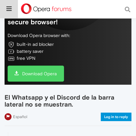
Do more on the web, with a fast and
secure browser!
Download Opera browser with:
built-in ad blocker
battery saver
free VPN
Download Opera
El Whatsapp y el Discord de la barra
lateral no se muestran.
Español
Log in to reply