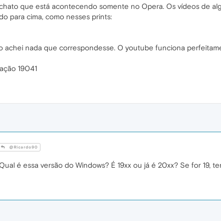
hato que está acontecendo somente no Opera. Os vídeos de algun
do para cima, como nesses prints:
ão achei nada que correspondesse. O youtube funciona perfeitam
lação 19041
@Ricardo90
ual é essa versão do Windows? É 19xx ou já é 20xx? Se for 19, ten