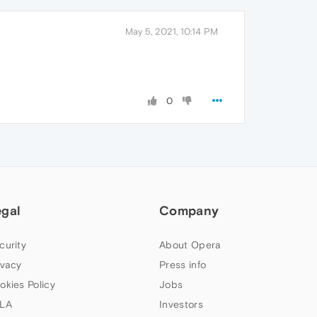
May 5, 2021, 10:14 PM
0
egal
Company
curity
About Opera
ivacy
Press info
okies Policy
Jobs
LA
Investors