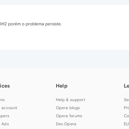
20H2 porém o problema persiste.
ices
Help
L
ns
Help & support
Se
 account
Opera blogs
Pr
apers
Opera forums
Co
 Ads
Dev.Opera
EU