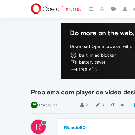
Do more on the web, 
Download Opera browser with:
built-in ad blocker
battery saver
free VPN
Problema com player de video des
Português
2
3
1.0k
R
Ricardo90