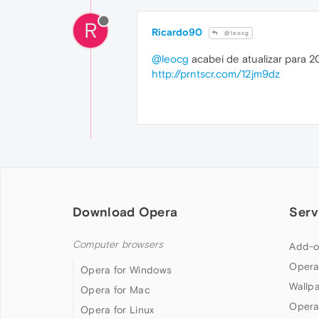
R
Ricardo90
@leocg
@leocg
acabei de atualizar para 
http://prntscr.com/12jm9dz
Download Opera
Serv
Computer browsers
Add-o
Opera
Opera for Windows
Wallp
Opera for Mac
Opera
Opera for Linux