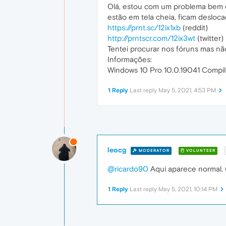
Olá, estou com um problema bem c
estão em tela cheia, ficam desloca
https://prnt.sc/12ix1xb
(reddit)
http://prntscr.com/12ix3wt
(twitter)
Tentei procurar nos fóruns mas n
Informações:
Windows 10 Pro 10.0.19041 Compi
1 Reply
Last reply
May 5, 2021, 4:53 PM
leocg
MODERATOR
VOLUNTEER
@ricardo90
Aqui aparece normal. Q
1 Reply
Last reply
May 5, 2021, 10:14 PM