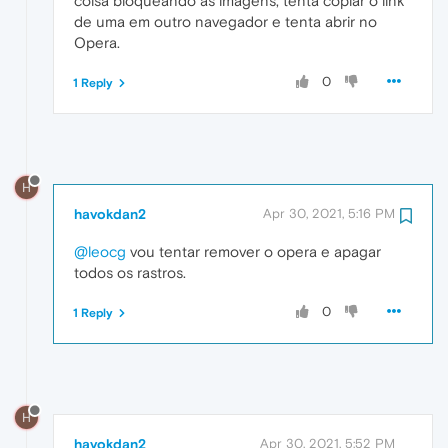
coisa bloqueando as imagens, tenta copiar o link
de uma em outro navegador e tenta abrir no
Opera.
0
1 Reply
H
havokdan2
Apr 30, 2021, 5:16 PM
@leocg
vou tentar remover o opera e apagar
todos os rastros.
0
1 Reply
H
havokdan2
Apr 30, 2021, 5:52 PM