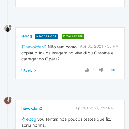
leocg
MODERATOR
VOLUNTEER
Apr 30, 2021, 7:33 PM
@havokdan2
Não tem como
copiar o link da imagem no Vivaldi ou Chrome e
carregar no Opera?
0
1 Reply
H
havokdan2
Apr 30, 2021, 7:47 PM
@leocg
vou tentar, nos poucos testes que fiz,
abriu normal.