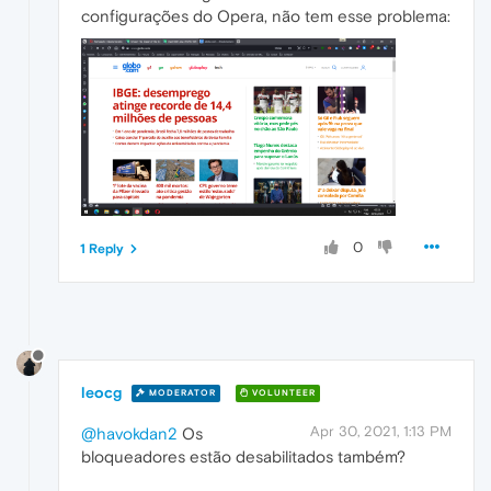
configurações do Opera, não tem esse problema:
0
1 Reply
leocg
MODERATOR
VOLUNTEER
Apr 30, 2021, 1:13 PM
@havokdan2
Os
bloqueadores estão desabilitados também?