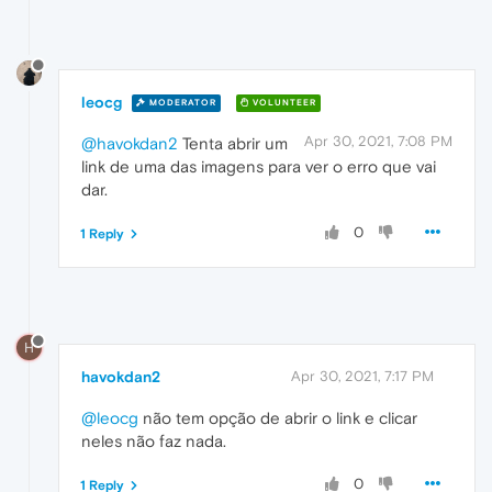
leocg
MODERATOR
VOLUNTEER
Apr 30, 2021, 7:08 PM
@havokdan2
Tenta abrir um
link de uma das imagens para ver o erro que vai
dar.
0
1 Reply
H
havokdan2
Apr 30, 2021, 7:17 PM
@leocg
não tem opção de abrir o link e clicar
neles não faz nada.
0
1 Reply