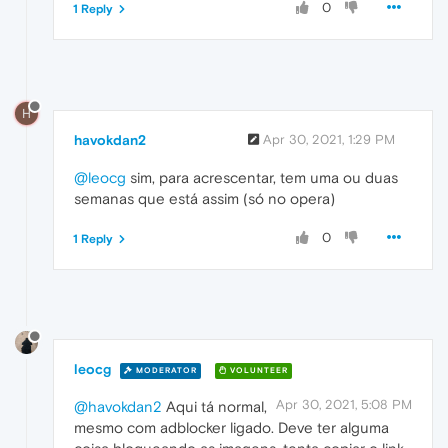
0
1 Reply
H
havokdan2
Apr 30, 2021, 1:29 PM
@leocg
sim, para acrescentar, tem uma ou duas
semanas que está assim (só no opera)
0
1 Reply
leocg
MODERATOR
VOLUNTEER
Apr 30, 2021, 5:08 PM
@havokdan2
Aqui tá normal,
mesmo com adblocker ligado. Deve ter alguma