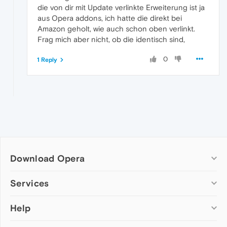
die von dir mit Update verlinkte Erweiterung ist ja
aus Opera addons, ich hatte die direkt bei
Amazon geholt, wie auch schon oben verlinkt.
Frag mich aber nicht, ob die identisch sind,
0
1 Reply
Download Opera
Computer browsers
Services
Opera for Windows
Help
Add-ons
Opera for Mac
Opera account
Opera for Linux