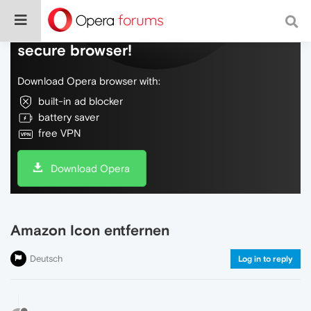
Do more on the web, with a fast and
secure browser!
Download Opera browser with:
built-in ad blocker
battery saver
free VPN
Download Opera
Amazon Icon entfernen
Deutsch
Log in to reply