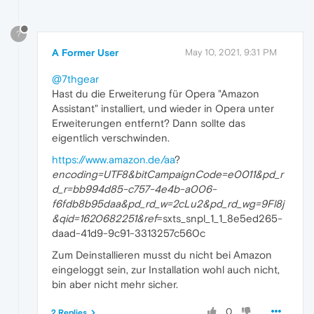
?
A Former User
May 10, 2021, 9:31 PM
@7thgear
Hast du die Erweiterung für Opera "Amazon
Assistant" installiert, und wieder in Opera unter
Erweiterungen entfernt? Dann sollte das
eigentlich verschwinden.
https://www.amazon.de/aa
?
encoding=UTF8&bitCampaignCode=e0011&pd_r
d_r=bb994d85-c757-4e4b-a006-
f6fdb8b95daa&pd_rd_w=2cLu2&pd_rd_wg=9Fl8j
&qid=1620682251&ref
=sxts_snpl_1_1_8e5ed265-
daad-41d9-9c91-3313257c560c
Zum Deinstallieren musst du nicht bei Amazon
eingeloggt sein, zur Installation wohl auch nicht,
bin aber nicht mehr sicher.
0
2 Replies