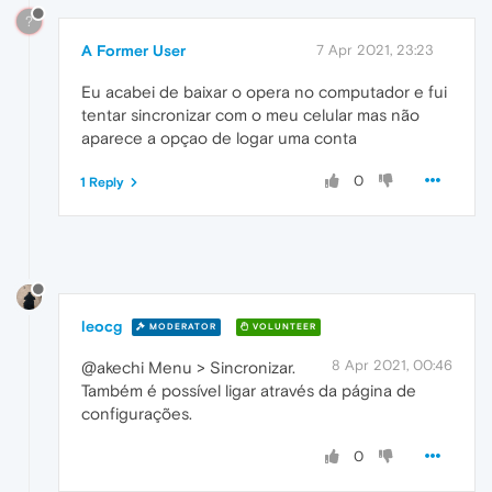
?
A Former User
7 Apr 2021, 23:23
Eu acabei de baixar o opera no computador e fui
tentar sincronizar com o meu celular mas não
aparece a opçao de logar uma conta
0
1 Reply
leocg
MODERATOR
VOLUNTEER
8 Apr 2021, 00:46
@akechi Menu > Sincronizar.
Também é possível ligar através da página de
configurações.
0