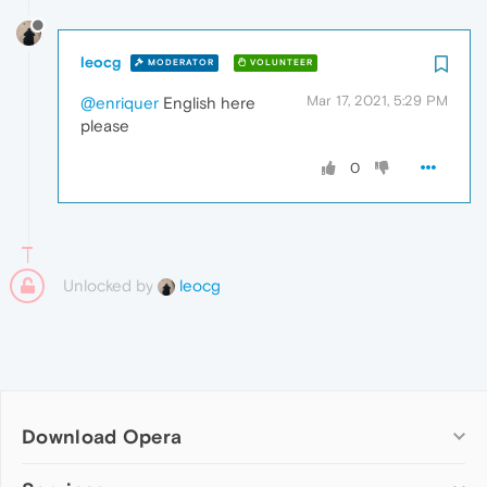
leocg
MODERATOR
VOLUNTEER
Mar 17, 2021, 5:29 PM
@enriquer
English here
please
0
Unlocked by
leocg
Download Opera
Computer browsers