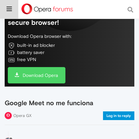
Do more on the web, with a fast and
secure browser!
Download Opera browser with:
built-in ad blocker
battery saver
free VPN
Download Opera
Google Meet no me funciona
Opera GX
Log in to reply