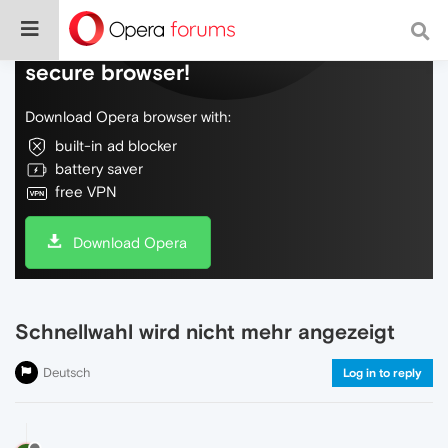
Do more on the web, with a fast and
secure browser!
Download Opera browser with:
built-in ad blocker
battery saver
free VPN
Download Opera
Schnellwahl wird nicht mehr angezeigt
Deutsch
Log in to reply