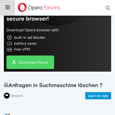
Do more on the web, with a fast and
secure browser!
Download Opera browser with:
built-in ad blocker
battery saver
free VPN
Download Opera
Anfragen in Suchmaschine löschen ?
Deutsch
Log in to reply