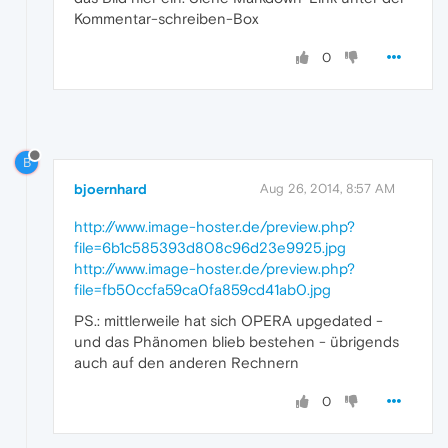
Kommentar-schreiben-Box
0
B
bjoernhard
Aug 26, 2014, 8:57 AM
http://www.image-hoster.de/preview.php?
file=6b1c585393d808c96d23e9925.jpg
http://www.image-hoster.de/preview.php?
file=fb50ccfa59ca0fa859cd41ab0.jpg
PS.: mittlerweile hat sich OPERA upgedated -
und das Phänomen blieb bestehen - übrigends
auch auf den anderen Rechnern
0