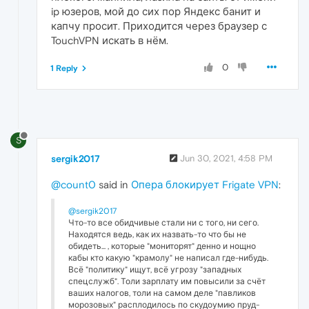
ip юзеров, мой до сих пор Яндекс банит и
капчу просит. Приходится через браузер с
TouchVPN искать в нём.
0
1 Reply
S
sergik2017
Jun 30, 2021, 4:58 PM
@count0
said in
Опера блокирует Frigate VPN
:
@sergik2017
Что-то все обидчивые стали ни с того, ни сего.
Находятся ведь, как их назвать-то что бы не
обидеть... , которые "мониторят" денно и нощно
кабы кто какую "крамолу" не написал где-нибудь.
Всё "политику" ищут, всё угрозу "западных
спецслужб". Толи зарплату им повысили за счёт
ваших налогов, толи на самом деле "павликов
морозовых" расплодилось по скудоумию пруд-