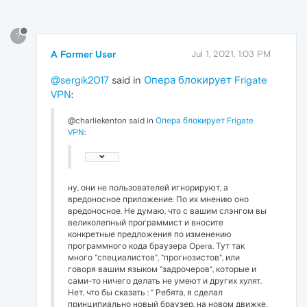
?
A Former User
Jul 1, 2021, 1:03 PM
@sergik2017
said in
Опера блокирует Frigate
VPN
:
@charliekenton said in
Опера блокирует Frigate
VPN
:
ну, они не пользователей игнорируют, а
вредоносное приложение. По их мнению оно
вредоносное. Не думаю, что с вашим слэнгом вы
великолепный программист и вносите
конкретные предложения по изменению
программного кода браузера Opera. Тут так
много "специалистов", "прогнозистов", или
говоря вашим языком "задрочеров", которые и
сами-то ничего делать не умеют и других хулят.
Нет, что бы сказать : " Ребята, я сделал
принципиально новый браузер, на новом движке,