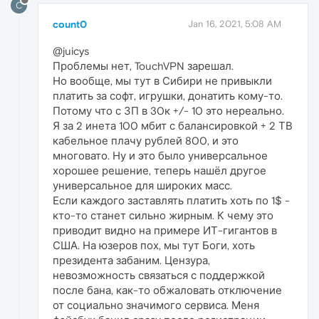
C
count0
Jan 16, 2021, 5:08 AM
@juicys
Проблемы нет, TouchVPN зарешал.
Но вообще, мы тут в Сибири не привыкли
платить за софт, игрушки, донатить кому-то.
Потому что с ЗП в 30к +/- 10 это нереально.
Я за 2 инета 100 мбит с балансировкой + 2 ТВ
кабельное плачу рублей 800, и это
многовато. Ну и это было универсальное
хорошее решение, теперь нашёл другое
универсальное для широких масс.
Если каждого заставлять платить хоть по 1$ -
кто-то станет сильно жирным. К чему это
приводит видно на примере ИТ-гигантов в
США. На юзеров пох, мы тут Боги, хоть
президента забаним. Цензура,
невозможность связаться с поддержкой
после бана, как-то обжаловать отключение
от социально значимого сервиса. Меня