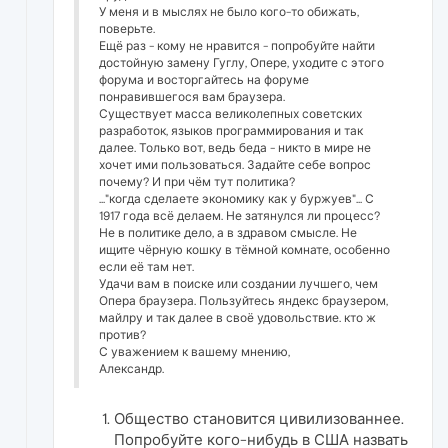
У меня и в мыслях не было кого-то обижать,
поверьте.
Ещё раз - кому не нравится - попробуйте найти
достойную замену Гуглу, Опере, уходите с этого
форума и восторгайтесь на форуме
понравившегося вам браузера.
Существует масса великолепных советских
разработок, языков программирования и так
далее. Только вот, ведь беда - никто в мире не
хочет ими пользоваться. Задайте себе вопрос
почему? И при чём тут политика?
..."когда сделаете экономику как у буржуев"... С
1917 года всё делаем. Не затянулся ли процесс?
Не в политике дело, а в здравом смысле. Не
ищите чёрную кошку в тёмной комнате, особенно
если её там нет.
Удачи вам в поиске или создании лучшего, чем
Опера браузера. Пользуйтесь яндекс браузером,
майлру и так далее в своё удовольствие. кто ж
против?
С уважением к вашему мнению,
Александр.
Общество становится цивилизованнее.
Попробуйте кого-нибудь в США назвать