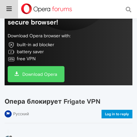
Do more on the web, with a fast and
secure browser!
Download Opera browser with:
built-in ad blocker
battery saver
free VPN
Download Opera
Опера блокирует Frigate VPN
Русский
Log in to reply