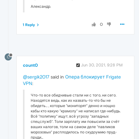
Александр.
0
1 Reply
C
count0
Jun 30, 2021, 9:28 PM
@sergik2017
said in
Опера блокирует Frigate
VPN
:
Что-то все обидчивые стали ни с того, ни сего.
Находятся ведь, как их назвать-то что бы не
обидеть... , которые "мониторят" денно и нощно
кабы кто какую "крамолу" не написал где-нибудь.
Всё "политику" ищут, всё угрозу "западных
спецслужб". Толи зарплату им повысили за счёт
ваших налогов, толи на самом деле "павликов
морозовых" расплодилось по скудоумию пруд-
пруди...