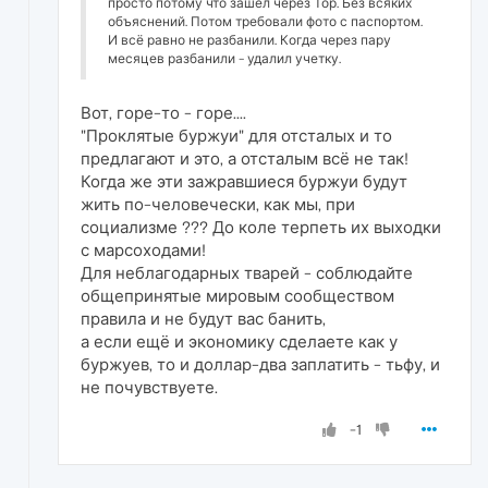
просто потому что зашёл через Тор. Без всяких
объяснений. Потом требовали фото с паспортом.
И всё равно не разбанили. Когда через пару
месяцев разбанили - удалил учетку.
Вот, горе-то - горе....
"Проклятые буржуи" для отсталых и то
предлагают и это, а отсталым всё не так!
Когда же эти зажравшиеся буржуи будут
жить по-человечески, как мы, при
социализме ??? До коле терпеть их выходки
с марсоходами!
Для неблагодарных тварей - соблюдайте
общепринятые мировым сообществом
правила и не будут вас банить,
а если ещё и экономику сделаете как у
буржуев, то и доллар-два заплатить - тьфу, и
не почувствуете.
-1