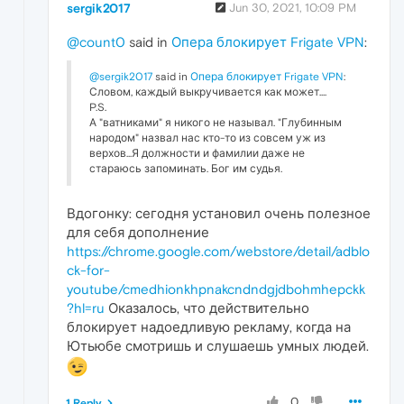
sergik2017
Jun 30, 2021, 10:09 PM
@count0
said in
Опера блокирует Frigate VPN
:
@sergik2017
said in
Опера блокирует Frigate VPN
:
Словом, каждый выкручивается как может....
P.S.
А "ватниками" я никого не называл. "Глубинным
народом" назвал нас кто-то из совсем уж из
верхов...Я должности и фамилии даже не
стараюсь запоминать. Бог им судья.
Вдогонку: сегодня установил очень полезное
для себя дополнение
https://chrome.google.com/webstore/detail/adblo
ck-for-
youtube/cmedhionkhpnakcndndgjdbohmhepckk
?hl=ru
Оказалось, что действительно
блокирует надоедливую рекламу, когда на
Ютьюбе смотришь и слушаешь умных людей.
0
1 Reply