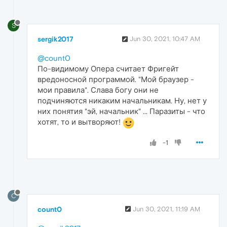
S
sergik2017
Jun 30, 2021, 10:47 AM
@count0
По-видимому Опера считает Фригейт
вредоносной программой. "Мой браузер -
мои правила". Слава богу они не
подчиняются никаким начальникам. Ну, нет у
них понятия "эй, начальник" ... Паразиты - что
хотят, то и вытворяют!
-1
C
count0
Jun 30, 2021, 11:19 AM