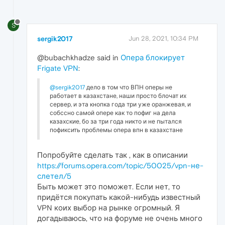
S
sergik2017
Jun 28, 2021, 10:34 PM
@bubachkhadze said in
Опера блокирует
Frigate VPN
:
@sergik2017
дело в том что ВПН оперы не
работает в казахстане, наши просто блочат их
сервер, и эта кнопка года три уже оранжевая, и
собссно самой опере как то пофиг на дела
казахские, бо за три года никто и не пытался
пофиксить проблемы опера впн в казахстане
Попробуйте сделать так , как в описании
https://forums.opera.com/topic/50025/vpn-не-
слетел/5
Быть может это поможет. Если нет, то
придётся покупать какой-нибудь известный
VPN коих выбор на рынке огромный. Я
догадываюсь, что на форуме не очень много