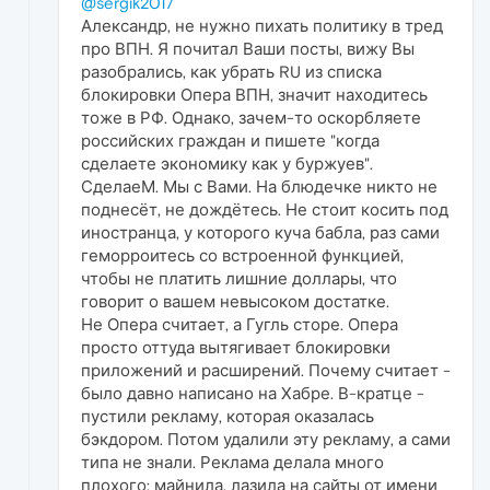
@sergik2017
Александр, не нужно пихать политику в тред
про ВПН. Я почитал Ваши посты, вижу Вы
разобрались, как убрать RU из списка
блокировки Опера ВПН, значит находитесь
тоже в РФ. Однако, зачем-то оскорбляете
российских граждан и пишете "когда
сделаете экономику как у буржуев".
СделаеМ. Мы с Вами. На блюдечке никто не
поднесёт, не дождётесь. Не стоит косить под
иностранца, у которого куча бабла, раз сами
геморроитесь со встроенной функцией,
чтобы не платить лишние доллары, что
говорит о вашем невысоком достатке.
Не Опера считает, а Гугль сторе. Опера
просто оттуда вытягивает блокировки
приложений и расширений. Почему считает -
было давно написано на Хабре. В-кратце -
пустили рекламу, которая оказалась
бэкдором. Потом удалили эту рекламу, а сами
типа не знали. Реклама делала много
плохого: майнила, лазила на сайты от имени