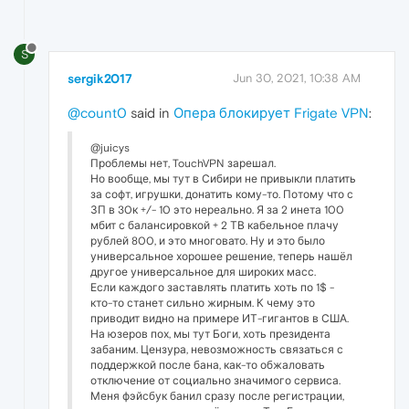
S
sergik2017
Jun 30, 2021, 10:38 AM
@count0
said in
Опера блокирует Frigate VPN
:
@juicys
Проблемы нет, TouchVPN зарешал.
Но вообще, мы тут в Сибири не привыкли платить
за софт, игрушки, донатить кому-то. Потому что с
ЗП в 30к +/- 10 это нереально. Я за 2 инета 100
мбит с балансировкой + 2 ТВ кабельное плачу
рублей 800, и это многовато. Ну и это было
универсальное хорошее решение, теперь нашёл
другое универсальное для широких масс.
Если каждого заставлять платить хоть по 1$ -
кто-то станет сильно жирным. К чему это
приводит видно на примере ИТ-гигантов в США.
На юзеров пох, мы тут Боги, хоть президента
забаним. Цензура, невозможность связаться с
поддержкой после бана, как-то обжаловать
отключение от социально значимого сервиса.
Меня фэйсбук банил сразу после регистрации,