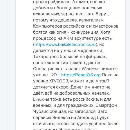
проапгрэйдилась. Атомка, военка,
добыча и обогащение полезных
ископаемых, зерно, лес - это берут,
потому что дешевле, капитализм.
Компьютеров российских и смартфонов
боятся как огня - конкуренция. Хотя
процессор на ARM архитектуре есть
(
https://www.baikalelectronics.ru
), но
делается не у нас (и медленный).
Техпроцесс большой на фабриках,
нанотехнологии тяжело даются.
Операционка - аналог Windows пилится
уже лет 20 -
https://ReactOS.org
Пока на
уровне XP/2003, может и до Vista/7
дотянется скоро. Денег им никто не
даёт, всё на добровольных началах.
Linux-ы тоже есть российские, и для
военных, и для гражданских. Смартфон
Чубайс обещал, но загасился. Зато
сервисы Яндекса на Андроид будут
вкачивать, чтобы следить удобнее было
за народом. Элементную базу