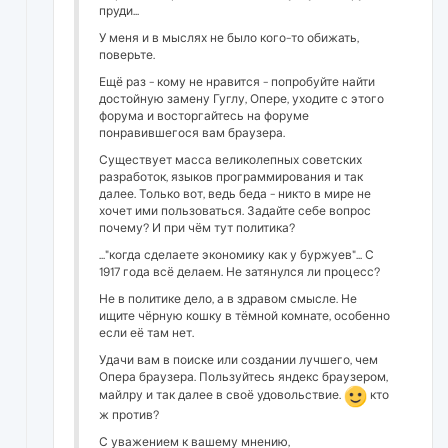
пруди...
У меня и в мыслях не было кого-то обижать,
поверьте.
Ещё раз - кому не нравится - попробуйте найти
достойную замену Гуглу, Опере, уходите с этого
форума и восторгайтесь на форуме
понравившегося вам браузера.
Существует масса великолепных советских
разработок, языков программирования и так
далее. Только вот, ведь беда - никто в мире не
хочет ими пользоваться. Задайте себе вопрос
почему? И при чём тут политика?
..."когда сделаете экономику как у буржуев"... С
1917 года всё делаем. Не затянулся ли процесс?
Не в политике дело, а в здравом смысле. Не
ищите чёрную кошку в тёмной комнате, особенно
если её там нет.
Удачи вам в поиске или создании лучшего, чем
Опера браузера. Пользуйтесь яндекс браузером,
майлру и так далее в своё удовольствие.
кто
ж против?
С уважением к вашему мнению,