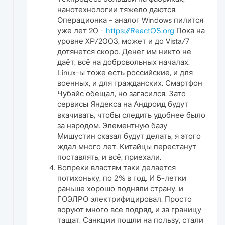
нанотехнологии тяжело даются.
Операционка - аналог Windows пилится
уже лет 20 -
https://ReactOS.org
Пока на
уровне XP/2003, может и до Vista/7
дотянется скоро. Денег им никто не
даёт, всё на добровольных началах.
Linux-ы тоже есть российские, и для
военных, и для гражданских. Смартфон
Чубайс обещал, но загасился. Зато
сервисы Яндекса на Андроид будут
вкачивать, чтобы следить удобнее было
за народом. Элементную базу
Мишустин сказал будут делать, я этого
ждал много лет. Китайцы перестанут
поставлять, и всё, приехали.
Вопреки властям таки делается
потихоньку, по 2% в год. И 5-летки
раньше хорошо подняли страну, и
ГОЭЛРО электрифицировал. Просто
воруют много все подряд, и за границу
тащат. Санкции пошли на пользу, стали