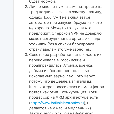
будет нормой.
Лично мне не нужна замена, просто на
тред подписан. Нашёл замену плагину,
однако TouchVPN не включается
автоматом при запуске браузера, и это
не хорошо. Может кто лучше что
предложит. Оперской VPN не доверяю,
может сотрудничать с органами, надо
уточнять. Раз в списки блокировки
страну ввела - это уже звоночек.
Советские разработки есть, и часть их
перекочевала в Российские и
проапгрэйдилась. Атомка, военка,
добыча и обогащение полезных
ископаемых, зерно, лес - это берут,
потому что дешевле, капитализм.
Компьютеров российских и смартфонов
боятся как огня - конкуренция. Хотя
процессор на ARM архитектуре есть
(
https://www.baikalelectronics.ru
), но
делается не у нас (и медленный).
Техпроцесс большой на фабриках,