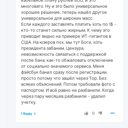
кабельное плачу рублей 800, и это
многовато. Ну и это было универсальное
хорошее решение, теперь нашёл другое
универсальное для широких масс.
Если каждого заставлять платить хоть по 1$ -
кто-то станет сильно жирным. К чему это
приводит видно на примере ИТ-гигантов в
США. На юзеров пох, мы тут Боги, хоть
президента забаним. Цензура,
невозможность связаться с поддержкой
после бана, как-то обжаловать отключение
от социально значимого сервиса. Меня
фэйсбук банил сразу после регистрации,
просто потому что зашёл через Тор. Без
всяких объяснений. Потом требовали фото с
паспортом. И всё равно не разбанили. Когда
через пару месяцев разбанили - удалил
учетку.
0
1 Reply