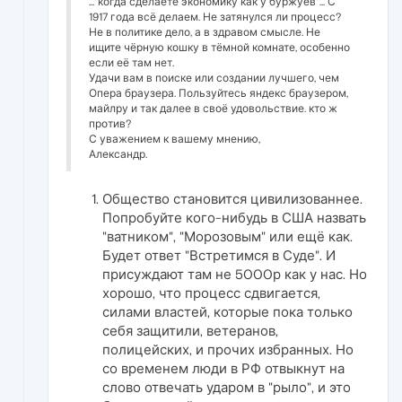
..."когда сделаете экономику как у буржуев"... С
1917 года всё делаем. Не затянулся ли процесс?
Не в политике дело, а в здравом смысле. Не
ищите чёрную кошку в тёмной комнате, особенно
если её там нет.
Удачи вам в поиске или создании лучшего, чем
Опера браузера. Пользуйтесь яндекс браузером,
майлру и так далее в своё удовольствие. кто ж
против?
С уважением к вашему мнению,
Александр.
Общество становится цивилизованнее.
Попробуйте кого-нибудь в США назвать
"ватником", "Морозовым" или ещё как.
Будет ответ "Встретимся в Суде". И
присуждают там не 5000р как у нас. Но
хорошо, что процесс сдвигается,
силами властей, которые пока только
себя защитили, ветеранов,
полицейских, и прочих избранных. Но
со временем люди в РФ отвыкнут на
слово отвечать ударом в "рыло", и это