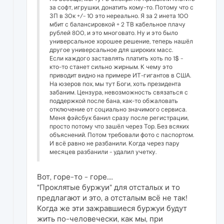
за софт, игрушки, донатить кому-то. Потому что с
ЗП в 30к +/- 10 это нереально. Я за 2 инета 100
мбит с балансировкой + 2 ТВ кабельное плачу
рублей 800, и это многовато. Ну и это было
универсальное хорошее решение, теперь нашёл
другое универсальное для широких масс.
Если каждого заставлять платить хоть по 1$ -
кто-то станет сильно жирным. К чему это
приводит видно на примере ИТ-гигантов в США.
На юзеров пох, мы тут Боги, хоть президента
забаним. Цензура, невозможность связаться с
поддержкой после бана, как-то обжаловать
отключение от социально значимого сервиса.
Меня фэйсбук банил сразу после регистрации,
просто потому что зашёл через Тор. Без всяких
объяснений. Потом требовали фото с паспортом.
И всё равно не разбанили. Когда через пару
месяцев разбанили - удалил учетку.
Вот, горе-то - горе....
"Проклятые буржуи" для отсталых и то
предлагают и это, а отсталым всё не так!
Когда же эти зажравшиеся буржуи будут
жить по-человечески, как мы, при