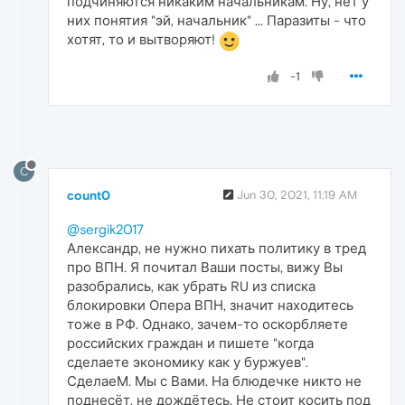
подчиняются никаким начальникам. Ну, нет у
них понятия "эй, начальник" ... Паразиты - что
хотят, то и вытворяют!
-1
C
count0
Jun 30, 2021, 11:19 AM
@sergik2017
Александр, не нужно пихать политику в тред
про ВПН. Я почитал Ваши посты, вижу Вы
разобрались, как убрать RU из списка
блокировки Опера ВПН, значит находитесь
тоже в РФ. Однако, зачем-то оскорбляете
российских граждан и пишете "когда
сделаете экономику как у буржуев".
СделаеМ. Мы с Вами. На блюдечке никто не
поднесёт, не дождётесь. Не стоит косить под