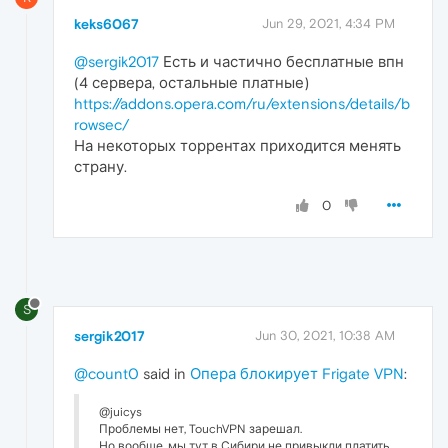
keks6067
Jun 29, 2021, 4:34 PM
@sergik2017
Есть и частично бесплатные впн
(4 сервера, остальные платные)
https://addons.opera.com/ru/extensions/details/b
rowsec/
На некоторых торрентах приходится менять
страну.
0
S
sergik2017
Jun 30, 2021, 10:38 AM
@count0
said in
Опера блокирует Frigate VPN
:
@juicys
Проблемы нет, TouchVPN зарешал.
Но вообще, мы тут в Сибири не привыкли платить