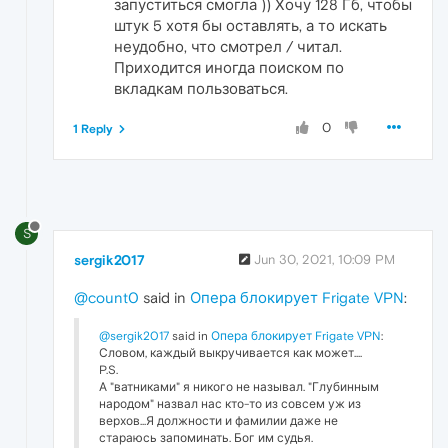
запуститься смогла )) Хочу 128 Гб, чтобы
штук 5 хотя бы оставлять, а то искать
неудобно, что смотрел / читал.
Приходится иногда поиском по
вкладкам пользоваться.
0
1 Reply
S
sergik2017
Jun 30, 2021, 10:09 PM
@count0
said in
Опера блокирует Frigate VPN
:
@sergik2017
said in
Опера блокирует Frigate VPN
:
Словом, каждый выкручивается как может....
P.S.
А "ватниками" я никого не называл. "Глубинным
народом" назвал нас кто-то из совсем уж из
верхов...Я должности и фамилии даже не
стараюсь запоминать. Бог им судья.