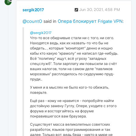
S
sergik2017
Jun 30, 2021, 4:58 PM
@count0
said in
Опера блокирует Frigate VPN
:
@sergik2017
Что-то все обидчивые стали ни с того, ни сего.
Находятся ведь, как их назвать-то что бы не
обидеть... , которые "мониторят" денно и нощно
кабы кто какую "крамолу" не написал где-нибудь.
Всё "политику" ищут, всё угрозу "западных
спецслужб". Толи зарплату им повысили за счёт
ваших налогов, толи на самом деле "павликов
морозовых" расплодилось по скудоумию пруд-
пруди...
У меня и в мыслях не было кого-то обижать,
поверьте.
Ещё раз - кому не нравится - попробуйте найти
достойную замену Гуглу, Опере, уходите с этого
форума и восторгайтесь на форуме
понравившегося вам браузера.
Существует масса великолепных советских
разработок, языков программирования и так
далее. Только вот, ведь беда - никто в мире не