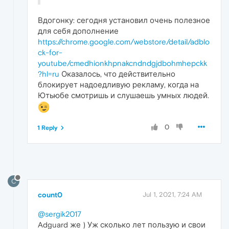
Вдогонку: сегодня установил очень полезное
для себя дополнение
https://chrome.google.com/webstore/detail/adblo
ck-for-
youtube/cmedhionkhpnakcndndgjdbohmhepckk
?hl=ru
Оказалось, что действительно
блокирует надоедливую рекламу, когда на
Ютьюбе смотришь и слушаешь умных людей.
0
1 Reply
C
count0
Jul 1, 2021, 7:24 AM
@sergik2017
Adguard же ) Уж сколько лет пользую и свои