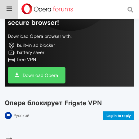
Do more on the web, with a fast and
secure browser!
Download Opera browser with:
built-in ad blocker
battery saver
free VPN
Download Opera
Опера блокирует Frigate VPN
Русский
Log in to reply