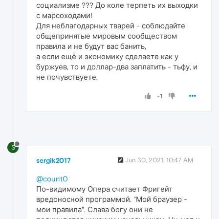
социализме ??? До коле терпеть их выходки
с марсоходами!
Для неблагодарных тварей - соблюдайте
общепринятые мировым сообществом
правила и не будут вас банить,
а если ещё и экономику сделаете как у
буржуев, то и доллар-два заплатить - тьфу, и
не почувствуете.
-1
S
sergik2017
Jun 30, 2021, 10:47 AM
@count0
По-видимому Опера считает Фригейт
вредоносной программой. "Мой браузер -
мои правила". Слава богу они не