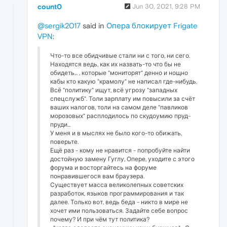
count0
Jun 30, 2021, 9:28 PM
@sergik2017
said in
Опера блокирует Frigate
VPN
:
Что-то все обидчивые стали ни с того, ни сего.
Находятся ведь, как их назвать-то что бы не
обидеть... , которые "мониторят" денно и нощно
кабы кто какую "крамолу" не написал где-нибудь.
Всё "политику" ищут, всё угрозу "западных
спецслужб". Толи зарплату им повысили за счёт
ваших налогов, толи на самом деле "павликов
морозовых" расплодилось по скудоумию пруд-
пруди...
У меня и в мыслях не было кого-то обижать,
поверьте.
Ещё раз - кому не нравится - попробуйте найти
достойную замену Гуглу, Опере, уходите с этого
форума и восторгайтесь на форуме
понравившегося вам браузера.
Существует масса великолепных советских
разработок, языков программирования и так
далее. Только вот, ведь беда - никто в мире не
хочет ими пользоваться. Задайте себе вопрос
почему? И при чём тут политика?