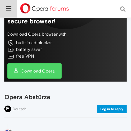
Do more on the web, with a fast and
secure browser!
Download Opera browser with:
built-in ad blocker
battery saver
free VPN
Download Opera
Opera Abstürze
Deutsch
Log in to reply