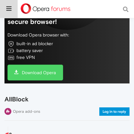
Do more on the web, with a fast and
secure browser!
Download Opera browser with:
built-in ad blocker
battery saver
free VPN
Download Opera
AllBlock
Opera add-ons
Log in to reply