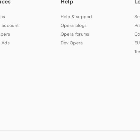
ices
Help
L
ns
Help & support
Se
 account
Opera blogs
Pr
apers
Opera forums
Co
 Ads
Dev.Opera
EU
Te