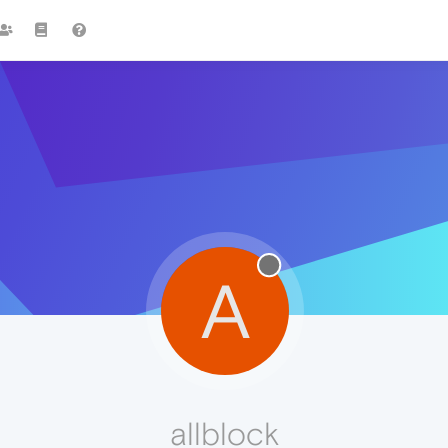
A
allblock