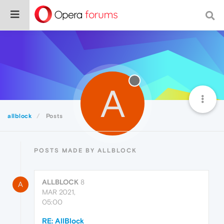
A
allblock
Posts
POSTS MADE BY ALLBLOCK
ALLBLOCK
8
A
MAR 2021,
05:00
RE: AllBlock