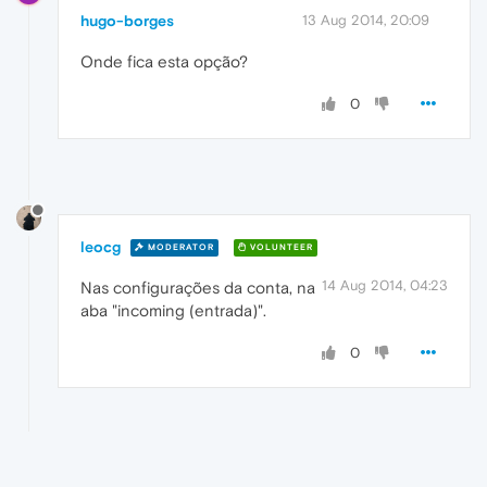
hugo-borges
13 Aug 2014, 20:09
Onde fica esta opção?
0
leocg
MODERATOR
VOLUNTEER
14 Aug 2014, 04:23
Nas configurações da conta, na
aba "incoming (entrada)".
0