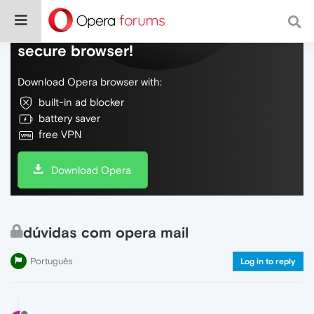
Do more on the web, with a fast and
secure browser!
Download Opera browser with:
built-in ad blocker
battery saver
free VPN
Download Opera
dúvidas com opera mail
Português
Log in to reply