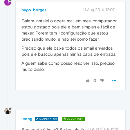
H
hugo-borges
11 Aug 2014, 12:07
Galera instalei o opera mail em meu computador,
estou gostado pois ele e bem simples e fácil de
mexer. Porem tem 1 configuração que estou
precisando muito, e não sei como fazer.
Preciso que ele baixe todos os email enviados.
pois ele buscou apenas minha caixa de entrada.
Alguém sabe como posso resolver isso, preciso
muito disso.
0
leocg
MODERATOR
VOLUNTEER
11 Aug 2014, 12:38
Sua conta é Imap? Se for, ele já