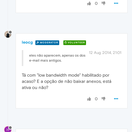
0
leocg
MODERATOR
VOLUNTEER
12 Aug 2014, 21:01
eles não aparecem, apenas os dos
e-mail mais antigos.
Tá com "low bandwidth mode" habilitado por
acaso? E a opção de não baixar anexos, está
ativa ou não?
0
H