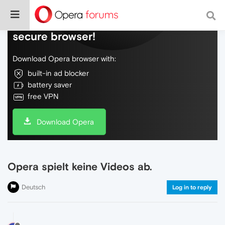
Do more on the web, with a fast and
secure browser!
Download Opera browser with:
built-in ad blocker
battery saver
free VPN
Download Opera
Opera spielt keine Videos ab.
Deutsch
Log in to reply