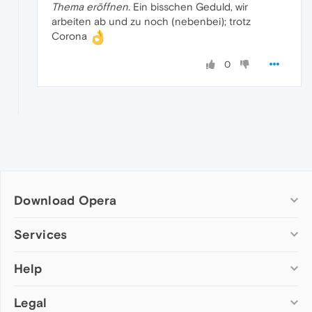
Thema eröffnen.
Ein bisschen Geduld, wir
arbeiten ab und zu noch (nebenbei); trotz
Corona
0
Download Opera
Computer browsers
Services
Opera for Windows
Help
Add-ons
Opera for Mac
Opera account
Opera for Linux
Legal
Wallpapers
Help & support
Opera beta version