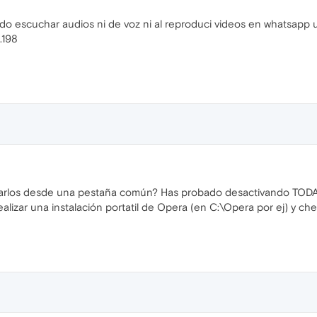
 escuchar audios ni de voz ni al reproduci videos en whatsapp util
.198
los desde una pestaña común? Has probado desactivando TODAS
alizar una instalación portatil de Opera (en C:\Opera por ej) y c