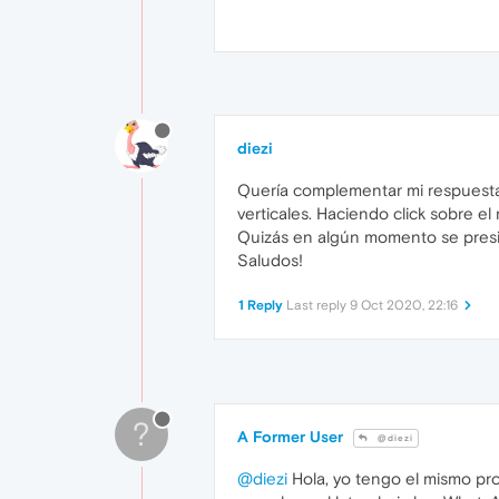
diezi
Quería complementar mi respuesta c
verticales. Haciendo click sobre e
Quizás en algún momento se presio
Saludos!
1 Reply
Last reply
9 Oct 2020, 22:16
?
A Former User
@diezi
@diezi
Hola, yo tengo el mismo prob