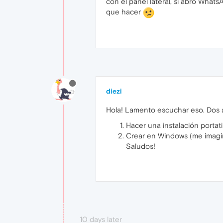
con el panel lateral, si abro Wha
que hacer
diezi
Hola! Lamento escuchar eso. Dos a
Hacer una instalación portati
Crear en Windows (me imagin
Saludos!
10 days later