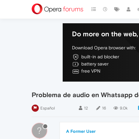
Do more on the web, 
Download Opera browser with:
built-in ad blocker
battery saver
free VPN
Problema de audio en Whatsapp de
Español
12
16
9.0k
?
A Former User