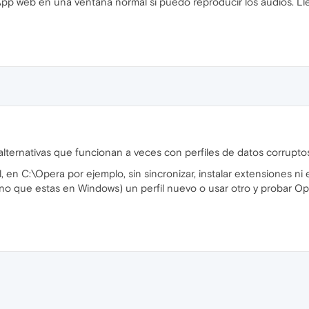
tsApp web en una ventana normal si puedo reproducir los audios.
lternativas que funcionan a veces con perfiles de datos corrupto
l, en C:\Opera por ejemplo, sin sincronizar, instalar extensiones ni
o que estas en Windows) un perfil nuevo o usar otro y probar O