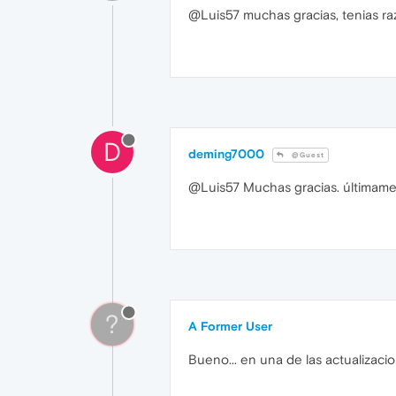
@Luis57 muchas gracias, tenias raz
D
deming7000
@Guest
@Luis57 Muchas gracias. últimame
?
A Former User
Bueno... en una de las actualizac