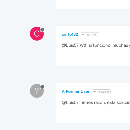
C
carto132
@Guest
@Luis57 Wtf! si funciono, muchas 
?
A Former User
@Guest
@Luis57 Tienes razón, esta solució