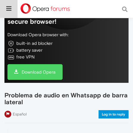
Do more on the web, with a fast and
secure browser!
Download Opera browser with:
built-in ad blocker
battery saver
free VPN
Download Opera
Problema de audio en Whatsapp de barra
lateral
Español
Log in to reply