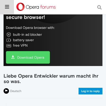
Do more on the web, with a fast and
secure browser!
Download Opera browser with:
built-in ad blocker
battery saver
free VPN
Download Opera
Liebe Opera Entwickler warum macht ihr
so was.
Deutsch
Log in to reply