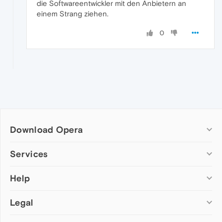
die Softwareentwickler mit den Anbietern an
einem Strang ziehen.
0
Download Opera
Computer browsers
Services
Opera for Windows
Help
Add-ons
Opera for Mac
Opera account
Opera for Linux
Legal
Wallpapers
Help & support
Opera beta version
Opera Ads
Opera blogs
Opera USB