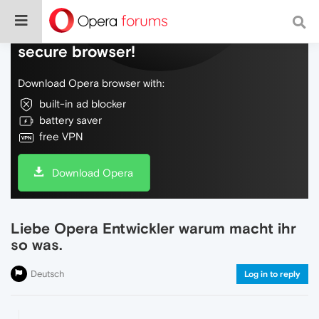
Do more on the web, with a fast and
secure browser!
Download Opera browser with:
built-in ad blocker
battery saver
free VPN
Download Opera
Liebe Opera Entwickler warum macht ihr
so was.
Deutsch
Log in to reply