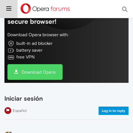
Do more on the web, with a fast and
secure browser!
Download Opera browser with:
built-in ad blocker
battery saver
free VPN
Download Opera
lniciar sesión
Español
Log in to reply