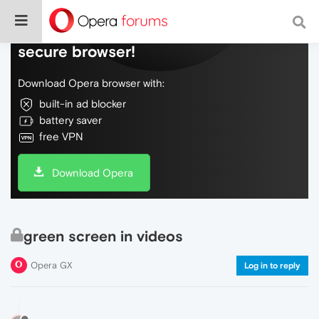
Do more on the web, with a fast and
secure browser!
Download Opera browser with:
built-in ad blocker
battery saver
free VPN
Download Opera
green screen in videos
Opera GX
Log in to reply