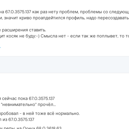
а 67.0.3575.137 как раз нету проблем, проблемы со следую
, значит криво проапдейтился профиль, надо пересоздавать
е расширения ставить.
т косяк не буду:-) Смысла нет - если так же поплывет, то 
сейчас пока 67.0.3575.137
"невнимательно" прочёл...
 пробовал - в ней тоже всё нормально.
из 67.0.3575.137
рч репы, на Opera 68.0.3618.63