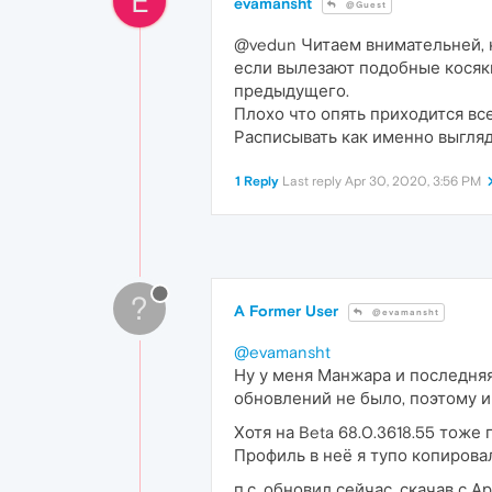
E
evamansht
@Guest
@vedun Читаем внимательней, н
если вылезают подобные косяки
предыдущего.
Плохо что опять приходится вс
Расписывать как именно выгляди
1 Reply
Last reply
Apr 30, 2020, 3:56 PM
?
A Former User
@evamansht
@evamansht
Ну у меня Манжара и последняя 
обновлений не было, поэтому и 
Хотя на Beta 68.0.3618.55 тоже
Профиль в неё я тупо копировал 
п.с. обновил сейчас, скачав с А