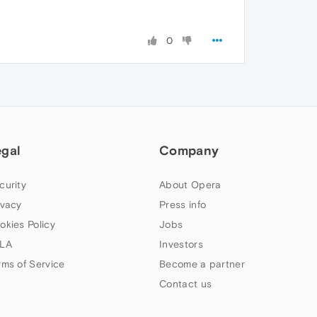
0
egal
Company
curity
About Opera
ivacy
Press info
okies Policy
Jobs
LA
Investors
rms of Service
Become a partner
Contact us