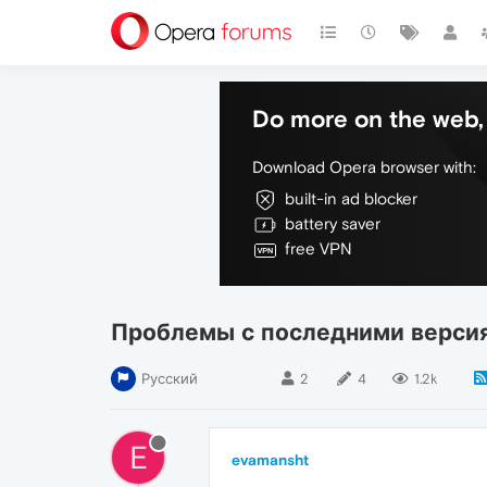
Do more on the web, 
Download Opera browser with:
built-in ad blocker
battery saver
free VPN
Проблемы с последними верси
Русский
2
4
1.2k
E
evamansht