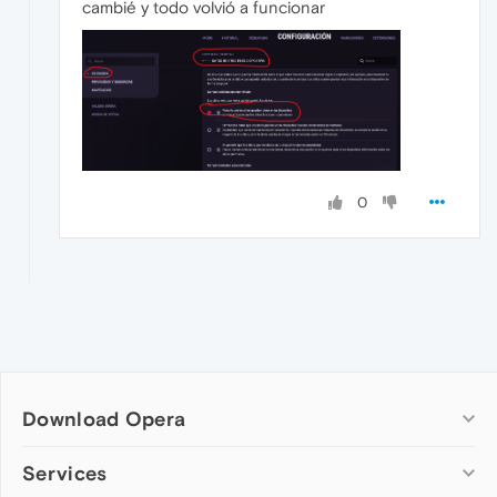
cambié y todo volvió a funcionar
0
Download Opera
Computer browsers
Services