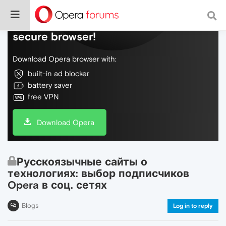
Do more on the web, with a fast and
secure browser!
Download Opera browser with:
built-in ad blocker
battery saver
free VPN
Download Opera
Русскоязычные сайты о
технологиях: выбор подписчиков
Opera в соц. сетях
Blogs
Log in to reply