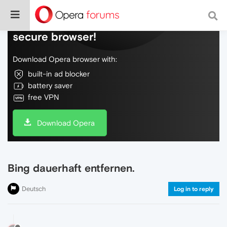
Do more on the web, with a fast and
secure browser!
Download Opera browser with:
built-in ad blocker
battery saver
free VPN
Download Opera
Bing dauerhaft entfernen.
Deutsch
Log in to reply