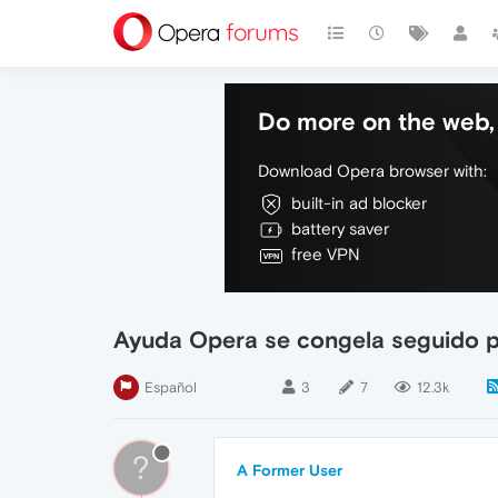
Do more on the web, 
Download Opera browser with:
built-in ad blocker
battery saver
free VPN
Ayuda Opera se congela seguido 
Español
3
7
12.3k
?
A Former User