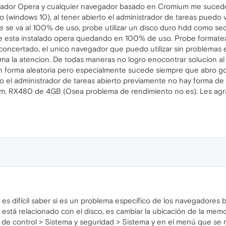
avegador Opera y cualquier navegador basado en Cromium me suce
 (windows 10), al tener abierto el administrador de tareas puedo 
e se va al 100% de uso, probe utilizar un disco duro hdd como sec
de esta instalado opera quedando en 100% de uso. Probe formatea
sconcertado, el unico navegador que puedo utilizar sin problemas 
ma la atencion. De todas maneras no logro enocontrar solucion al 
forma aleatoria pero especialmente sucede siempre que abro go
rto el administrador de tareas abierto previamente no hay forma d
m, RX480 de 4GB (Osea problema de rendimiento no es). Les agra
s, es difícil saber si es un problema específico de los navegador
 está relacionado con el disco, es cambiar la ubicación de la memor
 de control > Sistema y seguridad > Sistema y en el menú que se m