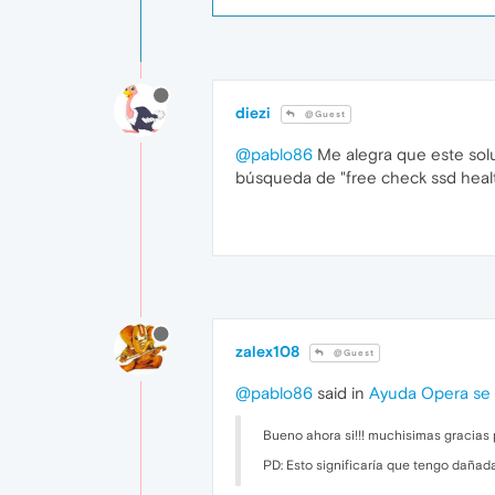
diezi
@Guest
@pablo86
Me alegra que este solu
búsqueda de "free check ssd healt
zalex108
@Guest
@pablo86
said in
Ayuda Opera se
Bueno ahora si!!! muchisimas gracias 
PD: Esto significaría que tengo daña