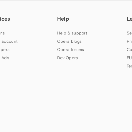
ices
Help
L
ns
Help & support
Se
 account
Opera blogs
Pr
apers
Opera forums
Co
 Ads
Dev.Opera
EU
Te