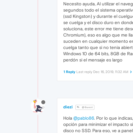
Necesito ayuda, Al utilizar el n
segundos todo el sistema operativo
(ssd Kingston) y durante el cuelgu
se cuelga y el disco duro en don
soluciona, este error me tiene de
Chromium), eso es algo que me lla
suceden en cualquier momento en 
cuelga tanto que si no tenia abie
Windows 10 de 64 bits, 8GB de Ra
perdón si el mensaje es largo
1 Reply
Last reply
Dec 16, 2019, 11:32 AM
diezi
@Guest
Hola
@pablo86
. Por lo que indica
opción para minimizar el impacto si
disco no SSD. Para eso, ve a panel