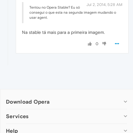
Jul 2, 2014, 5:28 AM
Tentou no Opera Stable? Eu só
consegui o que esta na segunda imagem mudando o
usar agent.
Na stable tá mais para a primeira imagem.
0
Download Opera
Computer browsers
Services
Opera for Windows
Help
Add-ons
Opera for Mac