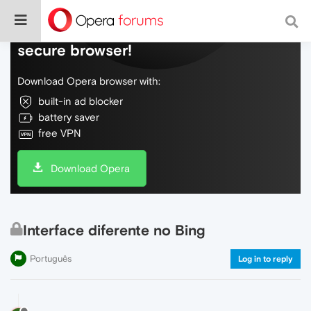
Do more on the web, with a fast and
secure browser!
Download Opera browser with:
built-in ad blocker
battery saver
free VPN
Download Opera
Interface diferente no Bing
Português
Log in to reply