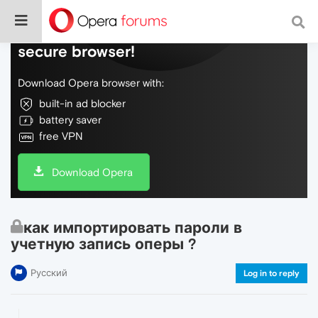
Do more on the web, with a fast and
secure browser!
Download Opera browser with:
built-in ad blocker
battery saver
free VPN
Download Opera
как импортировать пароли в
учетную запись оперы ?
Русский
Log in to reply