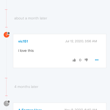
about a month later
V
vic151
Jul 12, 2020, 3:56 AM
i love this
0
4 months later
?
Nov 9, 2020, 6:40 AM