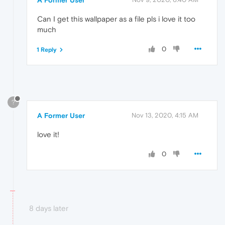
A Former User
Can I get this wallpaper as a file pls i love it too
much
0
1 Reply
?
A Former User
Nov 13, 2020, 4:15 AM
love it!
0
8 days later