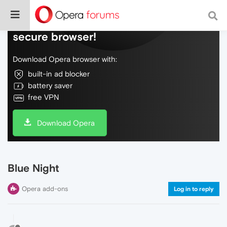
Do more on the web, with a fast and
secure browser!
Download Opera browser with:
built-in ad blocker
battery saver
free VPN
Download Opera
Blue Night
Opera add-ons
Log in to reply