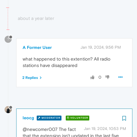
about a year later
?
A Former User
Jan 19, 2024, 9:56 PM
what happened to this extention? All radio
stations have disappeared
0
2 Replies
leocg
MODERATOR
VOLUNTEER
Jan 19, 2024, 10:53 PM
@newcomer007 The fact
that the extension isn't updated in the last five