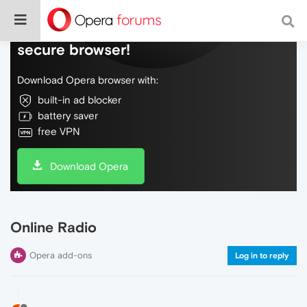
Do more on the web, with a fast and
secure browser!
Download Opera browser with:
built-in ad blocker
battery saver
free VPN
Download Opera
Online Radio
Opera add-ons
Log in to reply