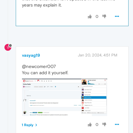
years may explain it.
0
V
vasyag19
Jan 20, 2024, 4:51 PM
@newcomer007
You can add it yourself.
0
1 Reply