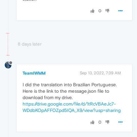
0
8 days later
TeamIWMM
Sep 13, 2022, 7:39 AM
I did the translation into Brazilian Portuguese.
Here is the link to the message.json file to
download from my drive.
https://drive.google.com/file/d/1tRcVBAeJc7-
WDdbKOpAFFOZpd5IQA_X9/view?usp=sharing
0