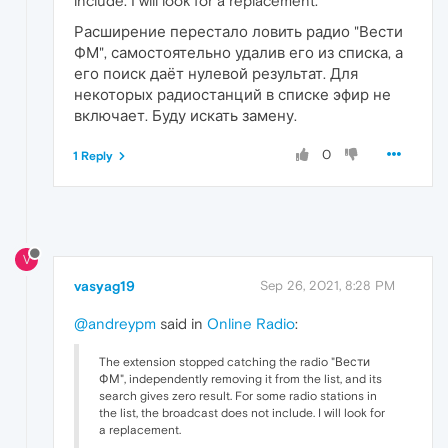
include. I will look for a replacement.
Расширение перестало ловить радио "Вести
ФМ", самостоятельно удалив его из списка, а
его поиск даёт нулевой результат. Для
некоторых радиостанций в списке эфир не
включает. Буду искать замену.
0
1 Reply
V
vasyag19
Sep 26, 2021, 8:28 PM
@andreypm
said in
Online Radio
:
The extension stopped catching the radio "Вести
ФМ", independently removing it from the list, and its
search gives zero result. For some radio stations in
the list, the broadcast does not include. I will look for
a replacement.