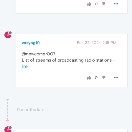
0
V
vasyag19
Feb 22, 2024, 2:18 PM
@newcomer007
List of streams of broadcasting radio stations -
link
0
9 months later
V