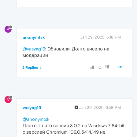
A
anonymtsk
Jan 29, 2025, 5:18 PM
@vasyag19
: Обновили. Долго висело на
модерации
0
2 Replies
V
vasyag19
Jan 29, 2025, 6:58 PM
@anonymtsk
Плохо то что версия 3.0.2 на Windows 7 64-bit
с версией Chromium 109.0.5414.149 не