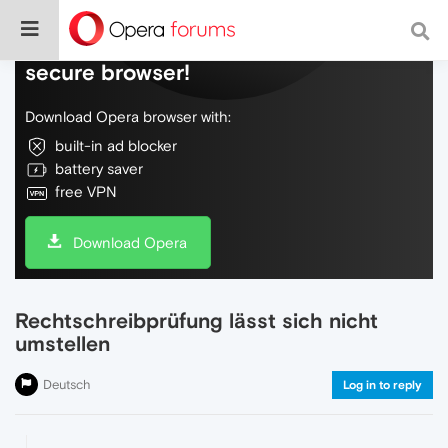
Do more on the web, with a fast and
secure browser!
Download Opera browser with:
built-in ad blocker
battery saver
free VPN
Download Opera
Rechtschreibprüfung lässt sich nicht
umstellen
Deutsch
Log in to reply