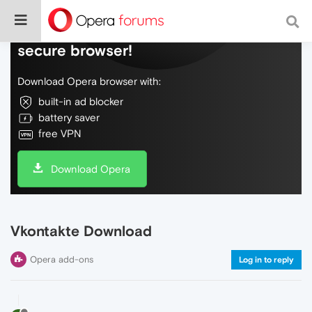
Do more on the web, with a fast and
secure browser!
Download Opera browser with:
built-in ad blocker
battery saver
free VPN
Download Opera
Vkontakte Download
Opera add-ons
Log in to reply