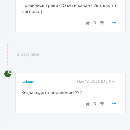
Появились треки с 0 мб и качает 2кб. как то
фигново))
0
9 days later
L
Leksar
Nov 13, 2021, 6:15 PM
Когда будет обновление ???
0