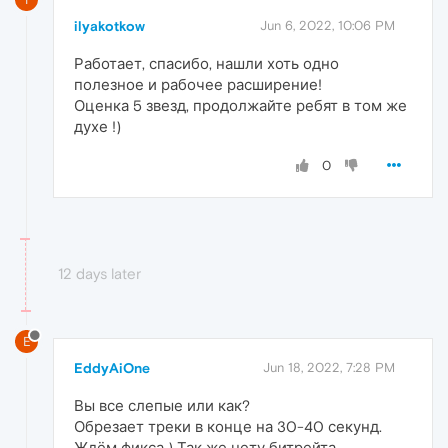
ilyakotkow
Jun 6, 2022, 10:06 PM
Работает, спасибо, нашли хоть одно
полезное и рабочее расширение!
Оценка 5 звезд, продолжайте ребят в том же
духе !)
0
12 days later
E
EddyAiOne
Jun 18, 2022, 7:28 PM
Вы все слепые или как?
Обрезает треки в конце на 30-40 секунд.
Ждём фикса ) Так же нету битрейта