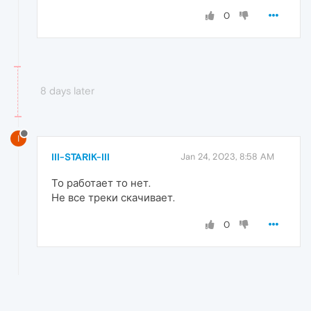
0
8 days later
I
III-STARIK-III
Jan 24, 2023, 8:58 AM
То работает то нет.
Не все треки скачивает.
0