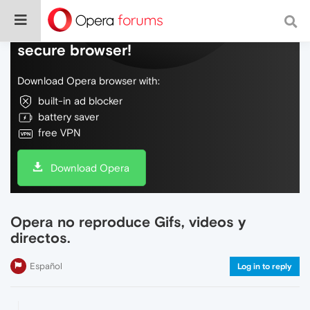
Do more on the web, with a fast and
secure browser!
Download Opera browser with:
built-in ad blocker
battery saver
free VPN
Download Opera
Opera no reproduce Gifs, videos y
directos.
Español
Log in to reply