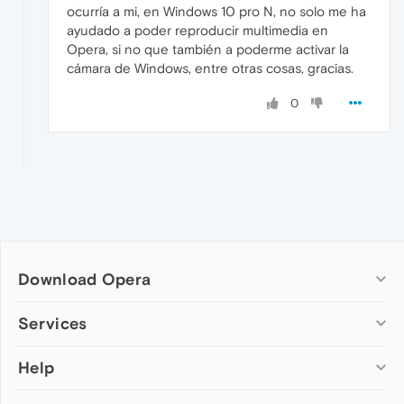
ocurría a mi, en Windows 10 pro N, no solo me ha
ayudado a poder reproducir multimedia en
Opera, si no que también a poderme activar la
cámara de Windows, entre otras cosas, gracias.
0
Download Opera
Computer browsers
Services
Opera for Windows
Help
Add-ons
Opera for Mac
Opera account
Opera for Linux