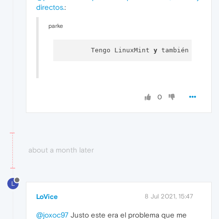
directos.
:
parke
  	Tengo LinuxMint 
y
 también me ocu
0
about a month later
L
LoVice
8 Jul 2021, 15:47
@joxoc97
Justo este era el problema que me