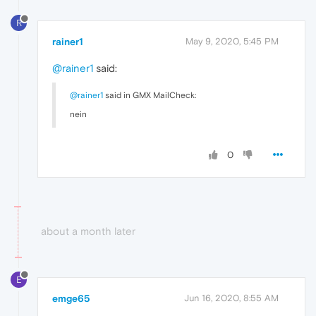
R
rainer1
May 9, 2020, 5:45 PM
@rainer1
said:
@rainer1
said in GMX MailCheck:
nein
0
about a month later
E
emge65
Jun 16, 2020, 8:55 AM