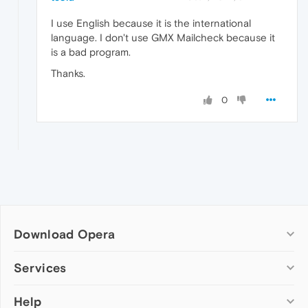
I use English because it is the international
language. I don't use GMX Mailcheck because it
is a bad program.
Thanks.
0
Download Opera
Computer browsers
Services
Opera for Windows
Help
Add-ons
Opera for Mac