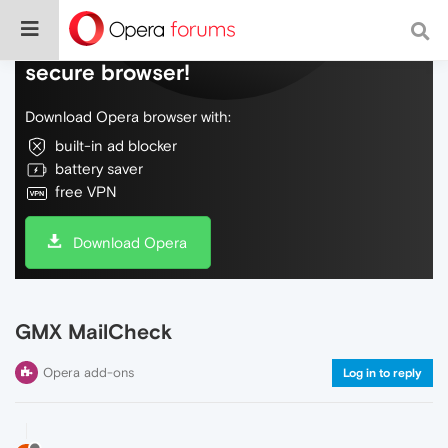
Do more on the web, with a fast and
secure browser!
Download Opera browser with:
built-in ad blocker
battery saver
free VPN
Download Opera
GMX MailCheck
Opera add-ons
Log in to reply