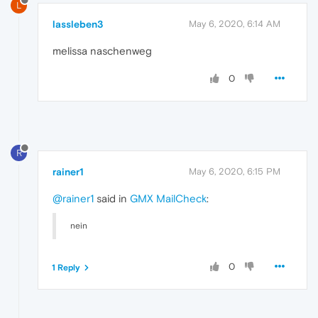
L
lassleben3
May 6, 2020, 6:14 AM
melissa naschenweg
0
R
rainer1
May 6, 2020, 6:15 PM
@rainer1
said in
GMX MailCheck
:
nein
0
1 Reply