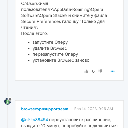
C:\Users<имя
пользователя>\AppData\Roaming\Opera
Software\Opera Stable\ и снимите у файла
Secure Preferences галочку "Только для
чтения":
После этого:
запустите Оперу
удалите Browsec
перезапустите Оперу
установите Browsec заново
0
browsecvpnsupportteam
Feb 14, 2023, 9:26 AM
@nikita38454
переустановите расширение,
выждите 10 минут, попробуйте подключиться