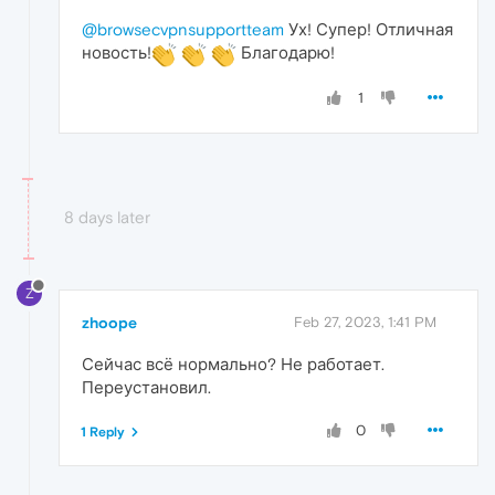
@browsecvpnsupportteam
Ух! Супер! Отличная
новость!
Благодарю!
1
8 days later
Z
zhoope
Feb 27, 2023, 1:41 PM
Сейчас всё нормально? Не работает.
Переустановил.
0
1 Reply