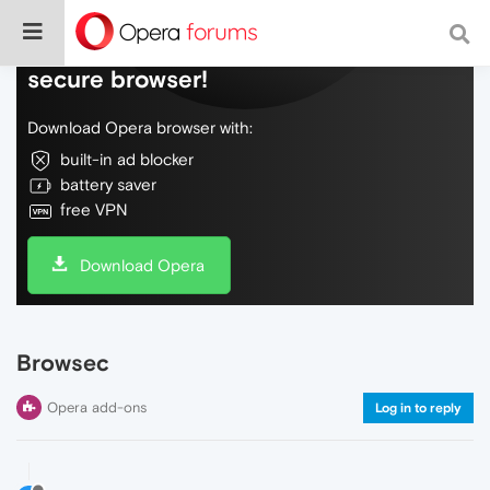
Do more on the web, with a fast and
secure browser!
Download Opera browser with:
built-in ad blocker
battery saver
free VPN
Download Opera
Browsec
Opera add-ons
Log in to reply