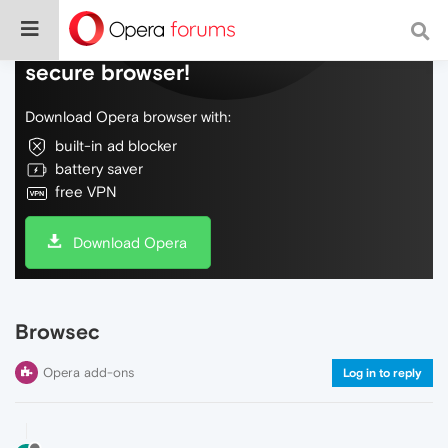
Do more on the web, with a fast and
secure browser!
Download Opera browser with:
built-in ad blocker
battery saver
free VPN
Download Opera
Browsec
Opera add-ons
Log in to reply