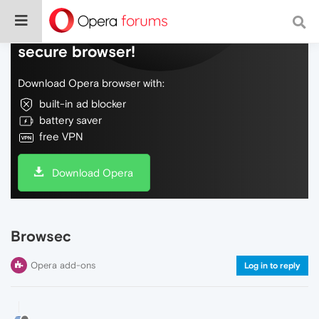
Do more on the web, with a fast and
secure browser!
Download Opera browser with:
built-in ad blocker
battery saver
free VPN
Download Opera
Browsec
Opera add-ons
Log in to reply