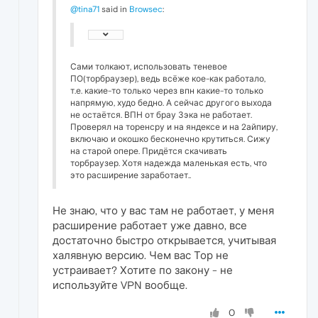
@tina71
said in
Browsec
:
Сами толкают, использовать теневое
ПО(торбраузер), ведь всёже кое-как работало,
т.е. какие-то только через впн какие-то только
напрямую, худо бедно. А сейчас другого выхода
не остаётся. ВПН от брау Зэка не работает.
Проверял на торенсру и на яндексе и на 2айпиру,
включаю и окошко бесконечно крутиться. Сижу
на старой опере. Придётся скачивать
торбраузер. Хотя надежда маленькая есть, что
это расширение заработает..
Не знаю, что у вас там не работает, у меня
расширение работает уже давно, все
достаточно быстро открывается, учитывая
халявную версию. Чем вас Тор не
устраивает? Хотите по закону - не
используйте VPN вообще.
0