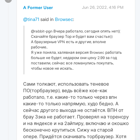
A Former User
Jun 26, 2022, 4:16 PM
@tina71
said in
Browsec
:
@rabbit-pgn Вчера работало, сегодня опять нет((
Скачайте браузер Тор и будет вам счастье))
А браузерные VPN есть и другие, вполне
рабочие..
Я уже поняла, халявная версия Browsec работать
больше не будет, недаром они цену 2.99 за год
поставили, сейчас все ломанулись покупать,
чтобы новое не искать..
Сами толкают, использовать теневое
ПО(торбраузер), ведь всёже кое-как
работало, т.е. какие-то только через впн
какие-то только напрямую, худо бедно. А
сейчас другого выхода не остаётся. ВПН от
брау Зэка не работает. Проверял на торенсру
и на яндексе и на 2айпиру, включаю и окошко
бесконечно крутиться. Сижу на старой
опере. Придётся скачивать торбраузер. Хотя