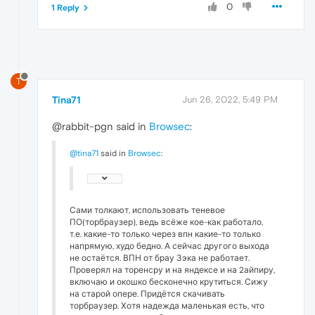
0
1 Reply
T
Tina71
Jun 26, 2022, 5:49 PM
@rabbit-pgn said in
Browsec
:
@tina71
said in
Browsec
:
Сами толкают, использовать теневое
ПО(торбраузер), ведь всёже кое-как работало,
т.е. какие-то только через впн какие-то только
напрямую, худо бедно. А сейчас другого выхода
не остаётся. ВПН от брау Зэка не работает.
Проверял на торенсру и на яндексе и на 2айпиру,
включаю и окошко бесконечно крутиться. Сижу
на старой опере. Придётся скачивать
торбраузер. Хотя надежда маленькая есть, что