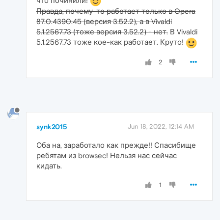
что починили!
Правда, почему-то работает только в Opera
87.0.4390.45 (версия 3.52.2), а в Vivaldi
5.1.2567.73 (тоже версия 3.52.2) - нет.
В Vivaldi
5.1.2567.73 тоже кое-как работает. Круто!
2
synk2015
Jun 18, 2022, 12:14 AM
Оба на, заработало как прежде!! Спасибище
ребятам из browsec! Нельзя нас сейчас
кидать.
1