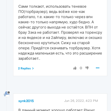
Сами толкают, использовать теневое
ПО(торбраузер), ведь всёже кое-как
работало, т.е. какие-то только через впн
какие-то только напрямую, худо бедно. А
сейчас другого выхода не остаётся. ВПН от
брау Зэка не работает. Проверял на торенсру
и на яндексе и на 2айпиру, включаю и окошко
бесконечно крутиться. Сижу на старой
опере. Придётся скачивать торбраузер. Хотя
надежда маленькая есть, что это расширение
заработает..
0
2 Replies
synk2015
Jun 26, 2022, 4:23 PM
В данный момент хорошо работает Planet