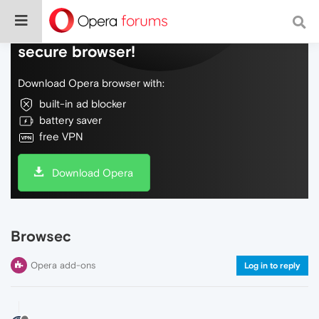
Do more on the web, with a fast and
secure browser!
Download Opera browser with:
built-in ad blocker
battery saver
free VPN
Download Opera
Browsec
Opera add-ons
Log in to reply