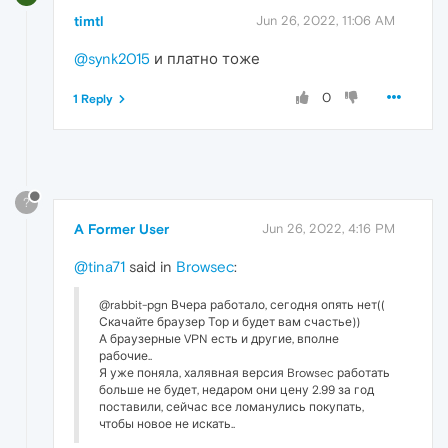
timtl
Jun 26, 2022, 11:06 AM
@synk2015
и платно тоже
0
1 Reply
?
A Former User
Jun 26, 2022, 4:16 PM
@tina71
said in
Browsec
:
@rabbit-pgn Вчера работало, сегодня опять нет((
Скачайте браузер Тор и будет вам счастье))
А браузерные VPN есть и другие, вполне
рабочие..
Я уже поняла, халявная версия Browsec работать
больше не будет, недаром они цену 2.99 за год
поставили, сейчас все ломанулись покупать,
чтобы новое не искать..