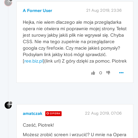
?
A Former User
21 Aug 2019, 23:36
Hejka, nie wiem dlaczego ale moja przeglądarka
opera nie otwiera mi poprawnie mojej strony. Tekst
jest surowy jakby jakiś plik nie wgrywał się. Chyba
CSS. Nie ma tego zupełnie na przeglądarce
googla czy firefoxie. Czy macie jakieś pomysły?
Podsyłam link jakby ktoś mógł sprawdzić.
[
ree.biz.pl
](link url) Z góry dzięki za pomoc. Piotrek
0
amatczak
22 Aug 2019, 07:06
OPERA
Cześć, Piotrek!
Możesz zrobić screen i wrzucić? U mnie na Opera