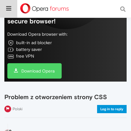
Do more on the web, with a fast and
secure browser!
Download Opera browser with:
built-in ad blocker
battery saver
free VPN
Download Opera
Problem z otworzeniem strony CSS
Polski
Log in to reply