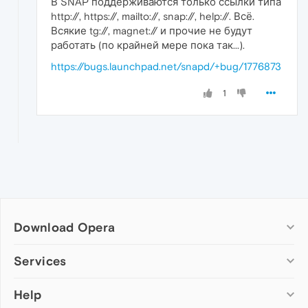
В SNAP поддерживаются только ссылки типа
http://, https://, mailto://, snap://, help://. Всё.
Всякие tg://, magnet:// и прочие не будут
работать (по крайней мере пока так...).
https://bugs.launchpad.net/snapd/+bug/1776873
1
Download Opera
Computer browsers
Services
Opera for Windows
Help
Add-ons
Opera for Mac