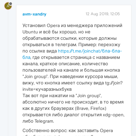
A
avm-xandry
12 Aug 2019, 12:05
Установил Opera из менеджера приложений
Ubuntu и всё бы хорошо, но не
обрабатываются ссылки, которые должны
открываться в телеграм. Пример: перехожу
по ссылке вида
https://t.me/joinchat/бла-бла-
бла
, где открывается страница с названием
канала, краткое описание, количество
пользователей на канале и большая кнопка
"Join group". При наведении курсора мыши,
вижу, что кнопка имеет ссылку вида tg://join?
invite=кучаразныхбукв
Так вот при нажатии на "Join group",
абсолютно ничего не происходит, в то время
как в других браузерах (Brave, Firefox)
открывается либо диалог открытия xdg-open,
либо Telegram.
Собственно вопрос: как заставить Opera