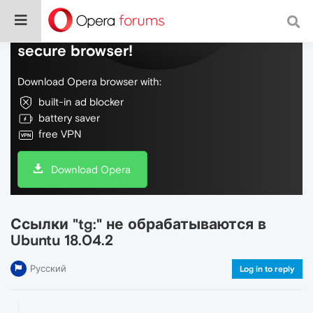
Do more on the web, with a fast and
secure browser!
Download Opera browser with:
built-in ad blocker
battery saver
free VPN
Download Opera
Ссылки "tg:" не обрабатываются в
Ubuntu 18.04.2
Русский
Log in to reply