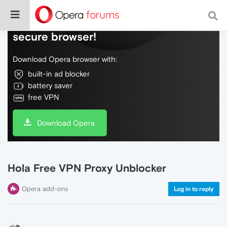
Do more on the web, with a fast and
secure browser!
Download Opera browser with:
built-in ad blocker
battery saver
free VPN
Download Opera
Hola Free VPN Proxy Unblocker
Opera add-ons
Log in to reply