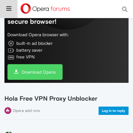
Do more on the web, with a fast and
secure browser!
Download Opera browser with:
built-in ad blocker
battery saver
free VPN
Download Opera
Hola Free VPN Proxy Unblocker
Opera add-ons
Log in to reply