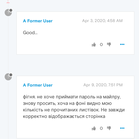
?
A Former User
Apr 3, 2020, 4:58 AM
Good...
0
?
A Former User
Apr 9, 2020, 7:51 PM
фігня. не хоче приймати пароль на майлру,
знову просить, хоча на фоні видно мою
кількість не прочитаних листівок. Не завжди
корректно відображається сторінка
0