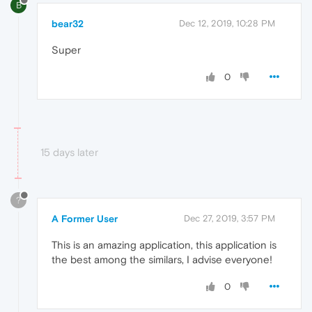
B
bear32
Dec 12, 2019, 10:28 PM
Super
0
15 days later
?
A Former User
Dec 27, 2019, 3:57 PM
This is an amazing application, this application is
the best among the similars, I advise everyone!
0