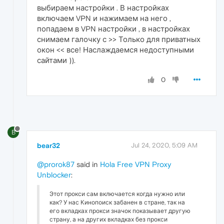
выбираем настройки . В настройках
включаем VPN и нажимаем на него ,
попадаем в VPN настройки , в настройках
снимаем галочку с >> Только для приватных
окон << все! Наслаждаемся недоступными
сайтами )).
0
B
bear32
Jul 24, 2020, 5:09 AM
@prorok87
said in
Hola Free VPN Proxy
Unblocker
:
Этот прокси сам включается когда нужно или
как? У нас Кинопоиск забанен в стране, так на
его вкладках прокси значок показывает другую
страну, а на других вкладках без прокси