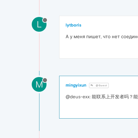
L
lytboris
А у меня пишет, что нет соедин
M
mingyixun
@Guest
@deus-exx: 能联系上开发者吗