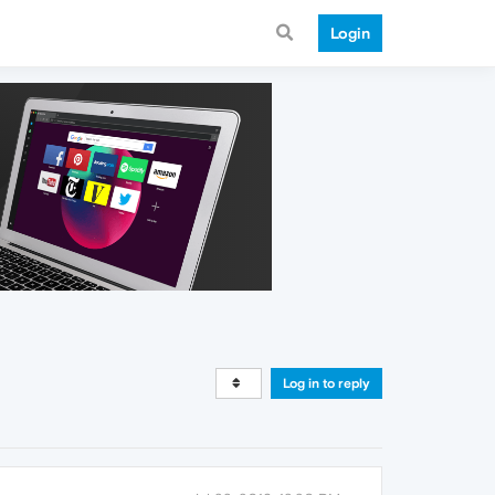
Login
Log in to reply