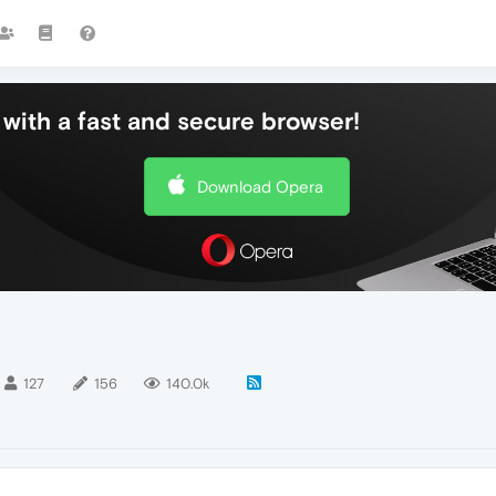
with a fast and secure browser!
Download Opera
127
156
140.0k