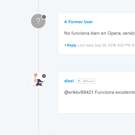
?
A Former User
No funciona bien en Opera, versi
1 Reply
Last reply
Sep 24, 2019, 4:32 PM
diezi
@Guest
@erikbv99421: Funciona excelente.