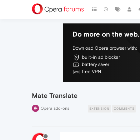
Do more on the web, 
Download Opera browser with:
built-in ad blocker
battery saver
free VPN
Mate Translate
Opera add-ons
EXTENSION
COMMENTS