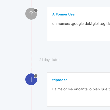
?
A Former User
on numara .google deki gibi sag tık
21 days later
T
tripaseca
La mejor me encanta lo bien que t