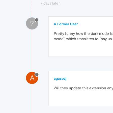
7 days later
?
A Former User
Pretty funny how the dark mode is 
mode", which translates to "pay us o
A
agasbzj
Will they update this extension a