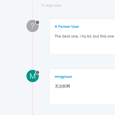
17 days later
?
A Former User
The best one, i try lot, but this on
M
mingyixun
无法联网