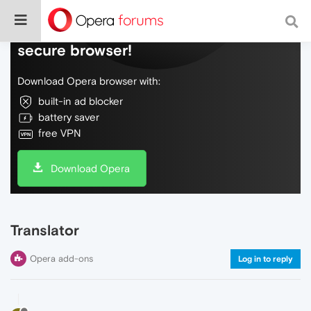
Do more on the web, with a fast and
secure browser!
Download Opera browser with:
built-in ad blocker
battery saver
free VPN
Download Opera
Translator
Opera add-ons
Log in to reply