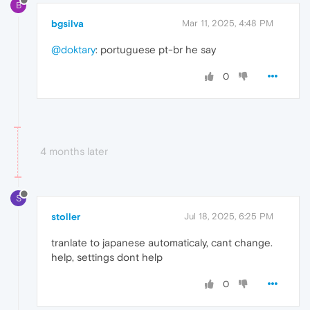
B
bgsilva
Mar 11, 2025, 4:48 PM
@doktary
: portuguese pt-br he say
0
4 months later
S
stoller
Jul 18, 2025, 6:25 PM
tranlate to japanese automaticaly, cant change.
help, settings dont help
0