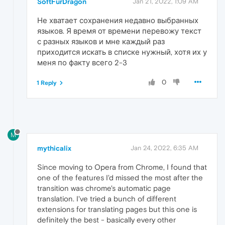
SoftFurDragon
Jan 21, 2022, 1:09 AM
Не хватает сохранения недавно выбранных
языков. Я время от времени перевожу текст
с разных языков и мне каждый раз
приходится искать в списке нужный, хотя их у
меня по факту всего 2-3
0
1 Reply
M
mythicalix
Jan 24, 2022, 6:35 AM
Since moving to Opera from Chrome, I found that
one of the features I'd missed the most after the
transition was chrome's automatic page
translation. I've tried a bunch of different
extensions for translating pages but this one is
definitely the best - basically every other