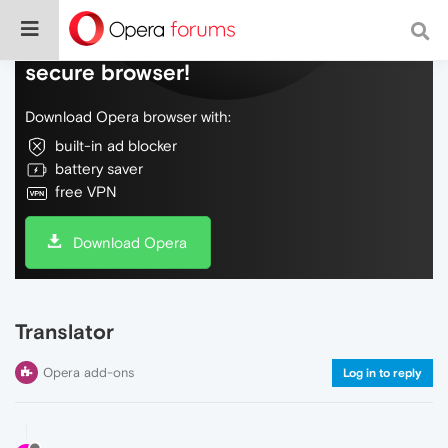
Do more on the web, with a fast and
secure browser!
Download Opera browser with:
built-in ad blocker
battery saver
free VPN
Download Opera
Translator
Opera add-ons
Log in to reply