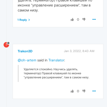
удалять, терминатор) Правой клавишей по
иконке "управление расширением", там в
самом низу.
0
1 Reply
T
Trakon3D
Jan 3, 2022, 8:43 AM
@oh-artem
said in
Translator
:
Удаляется спокойно. Научись удалять,
терминатор) Правой клавишей по иконке
"управление расширением", там в самом низу.
0