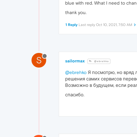
blue with red. What I need to cha
thank you.
1 Reply
Last reply
Oct 10, 2021, 7:50 AM
S
sailormax
@ebrehko
@ebrehko
Я посмотрю, но вряд 
решения самих сервисов перево
Возможно в будущем, если реал
спасибо.