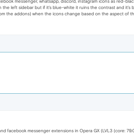
ook messenger, whatsapp, discord, instagram icons as red-black(
 the left sidebar but if it's blue-white it ruins the contrast and it's 
om the addons) when the icons change based on the aspect of th
d facebook messenger extensions in Opera GX (LVL3 (core: 79.0.4