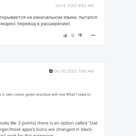
Oct 8, 2021, 9:22 AM
 открывается на изначальном языке, пытался
ю яндекс перевод в расширении)
0
Oct 10, 2021, 7:50 AM
in own colors: green and blue with red. What I need to
oks like 3 points) there is an option called "Use
senger/more apps's icons are changed in black-
n't work for this extension.