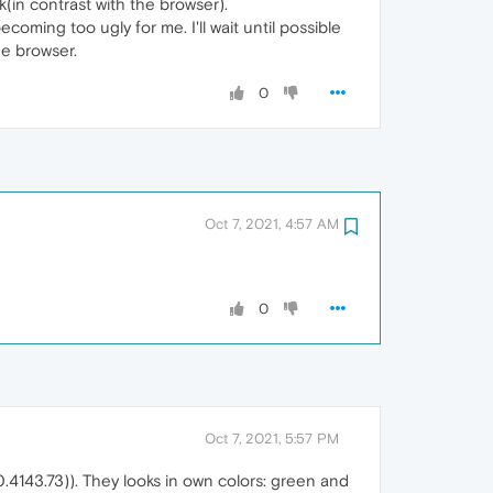
in contrast with the browser).
becoming too ugly for me. I'll wait until possible
e browser.
0
Oct 7, 2021, 4:57 AM
0
Oct 7, 2021, 5:57 PM
143.73)). They looks in own colors: green and