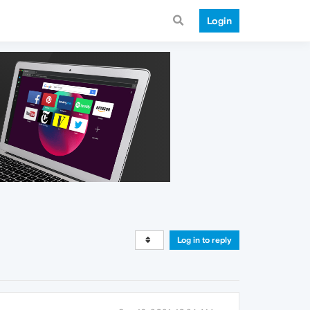
Login
Log in to reply