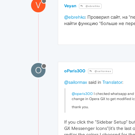
V
Veyan
@ebrehko
@ebrehko
: Проверил сайт, на "
найти функцию "больше не перев
O
oParis300
@sailormax
@sailormax
said in
Translator
:
@oparis300
I checked whatsapp and fa
change in Opera GX to get modified i
thank you.
If you click the "Sidebar Setup" bu
GX Messenger Icons"(it's the last 
red(or the colors I choosed for the