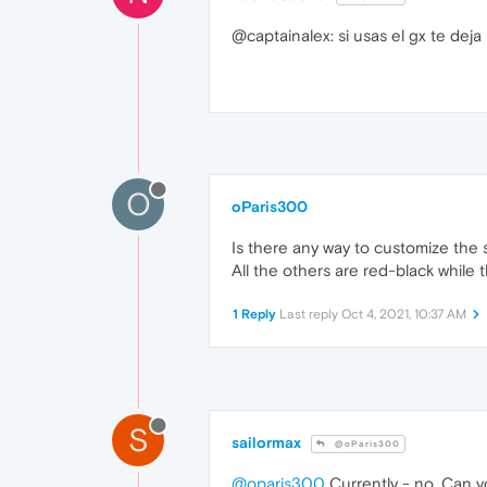
@captainalex: si usas el gx te deja
O
oParis300
Is there any way to customize the 
All the others are red-black while t
1 Reply
Last reply
Oct 4, 2021, 10:37 AM
S
sailormax
@oParis300
@oparis300
Currently - no. Can y