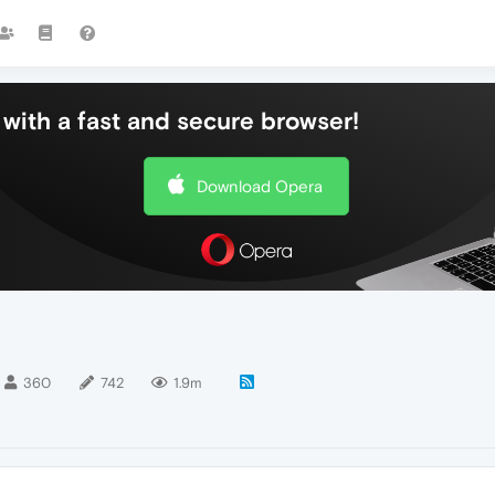
with a fast and secure browser!
Download Opera
360
742
1.9m