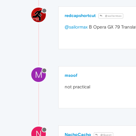
redcapshortcut
@sailormax
@sailormax
В Opera GX 79 Transla
M
msoof
not practical
N
NachoCacho
@Guest