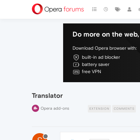
Do more on the web, 
Download Opera browser with:
built-in ad blocker
battery saver
free VPN
Translator
Opera add-ons
EXTENSION
COMMENTS