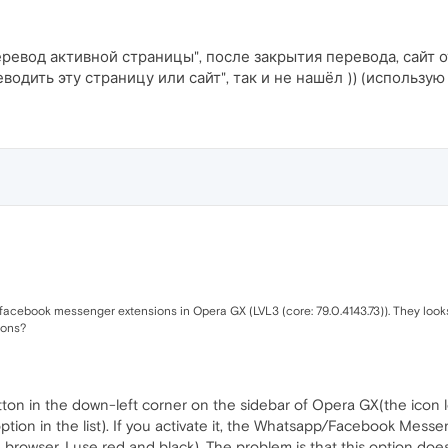
перевод активной страницы", после закрытия перевода, сайт
одить эту страницу или сайт", так и не нашёл )) (использу
cebook messenger extensions in Opera GX (LVL3 (core: 79.0.4143.73)). They looks 
cons?
tton in the down-left corner on the sidebar of Opera GX(the icon lo
option in the list). If you activate it, the Whatsapp/Facebook Mes
 browser, I use red and black). The problem is that this option does