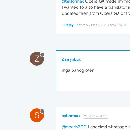
@sailormax
Opera GX made my faceb
I wanted to also have a translator in
updates then(from Opera GX or fr
1 Reply
Last reply
Oct 7, 2021, 5:57 PM
Z
ZarrysLux
mga bahog oten
S
sailormax
@oParis300
@oparis300
I checked whatsapp an