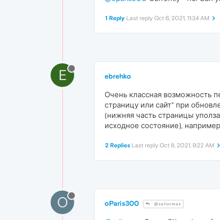
1 Reply
Last reply
Oct 6, 2021, 11:34 AM
E
ebrehko
Очень классная возможность пе
страницу или сайт" при обновл
(нижняя часть страницы уполза
исходное состояние), например, 
2 Replies
Last reply
Oct 8, 2021, 9:22 AM
O
oParis300
@sailormax