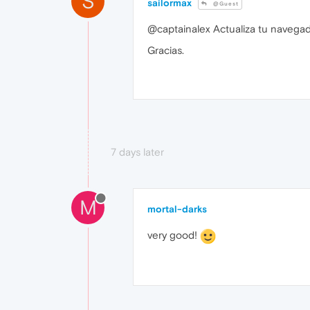
S
sailormax
@Guest
@captainalex Actualiza tu navegado
Gracias.
7 days later
M
mortal-darks
very good!