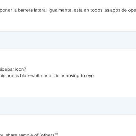
 poner la barrera lateral, igualmente, esta en todos las apps de op
sidebar icon?
his one is blue-white and it is annoying to eye.
ou share sample of "others"?