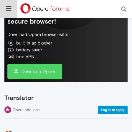
Do more on the web, with a fast and
secure browser!
Download Opera browser with:
built-in ad blocker
battery saver
free VPN
Download Opera
Translator
Opera add-ons
Log in to reply