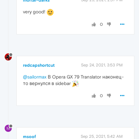
mortal-darks
very good!
0
redcapshortcut
Sep 24, 2021, 3:53 PM
@sailormax
В Opera GX 79 Translator наконец-
то вернулся в sidebar
0
M
msoof
Sep 25, 2021, 5:42 AM