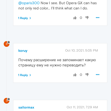
@oparis300
Now I see. But Opera GX can has
not only red color... I'll think what can I do.
0
1 Reply
K
koruy
Oct 10, 2021, 5:05 PM
Почему расширение не запоминает какую
страницу ему не нужно переводить?
0
1 Reply
S
sailormax
Oct 11, 2021, 7:29 AM