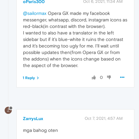
oParis300
Oct 6, 2021, 11:34 AM
@sailormax
Opera GX made my facebook
messenger, whatsapp, discord, instagram icons as
red-black(in contrast with the browser).
I wanted to also have a translator in the left
sidebar but if it's blue-white it ruins the contrast
and it's becoming too ugly for me. I'll wait until
possible updates then(from Opera GX or from
the addons) when the icons change based on
the aspect of the browser.
0
1 Reply
Z
ZarrysLux
Oct 7, 2021, 4:57 AM
mga bahog oten