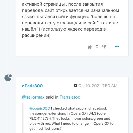
активной страницы", после закрытия
перевода, сайт открывается на изначальном
языке, пытался найти функцию "больше не
переводить эту страницу или сайт", так и не
нашёл )) (использую яндекс перевод в
расширении)
0
O
oParis300
Oct 10, 2021, 7:50 AM
@sailormax
said in
Translator
:
@oparis300
I checked whatsapp and facebook
messenger extensions in Opera GX (LVL3 (core:
79.0.4143.73)). They looks in own colors: green and
blue with red. What I need to change in Opera GX to
get modified icons?