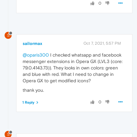
0
S
sailormax
Oct 7, 2021, 5:57 PM
@oparis300
I checked whatsapp and facebook
messenger extensions in Opera GX (LVL3 (core:
79.0.4143.73)). They looks in own colors: green
and blue with red. What I need to change in
Opera GX to get modified icons?
thank you.
0
1 Reply
S