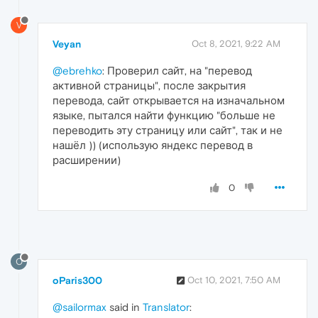
V
Veyan
Oct 8, 2021, 9:22 AM
@ebrehko
: Проверил сайт, на "перевод
активной страницы", после закрытия
перевода, сайт открывается на изначальном
языке, пытался найти функцию "больше не
переводить эту страницу или сайт", так и не
нашёл )) (использую яндекс перевод в
расширении)
0
O
oParis300
Oct 10, 2021, 7:50 AM
@sailormax
said in
Translator
: