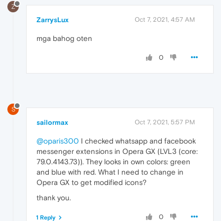
Z
ZarrysLux
Oct 7, 2021, 4:57 AM
mga bahog oten
0
S
sailormax
Oct 7, 2021, 5:57 PM
@oparis300
I checked whatsapp and facebook
messenger extensions in Opera GX (LVL3 (core:
79.0.4143.73)). They looks in own colors: green
and blue with red. What I need to change in
Opera GX to get modified icons?
thank you.
0
1 Reply