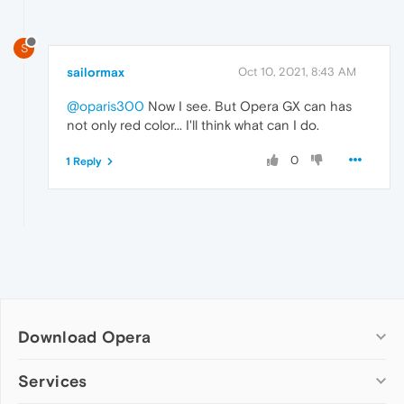
S
sailormax
Oct 10, 2021, 8:43 AM
@oparis300
Now I see. But Opera GX can has
not only red color... I'll think what can I do.
0
1 Reply
Download Opera
Computer browsers
Services