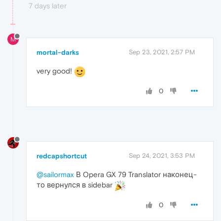
7 days later
M
mortal-darks
Sep 23, 2021, 2:57 PM
very good!
0
redcapshortcut
Sep 24, 2021, 3:53 PM
@sailormax
В Opera GX 79 Translator наконец-
то вернулся в sidebar
0