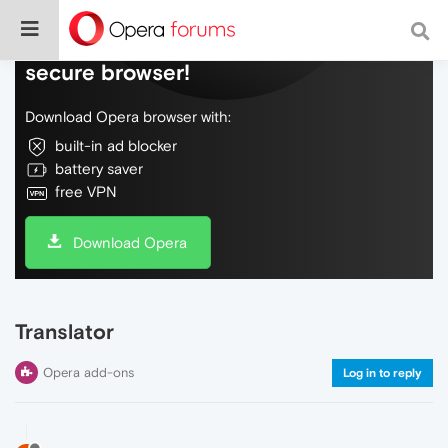
Do more on the web, with a fast and
secure browser!
Download Opera browser with:
built-in ad blocker
battery saver
free VPN
Download Opera
Translator
Opera add-ons
Log in to reply