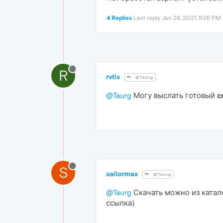
4 Replies
Last reply
Jan 28, 2021, 8:26 PM
R
rvtis
@Taurg
@Taurg
Могу выслать готовый
c
S
sailormax
@Taurg
@Taurg
Скачать можно из катало
ссылка)