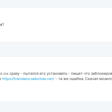
rx
?
о crx сразу - пытался его установить - пишет что заблокиро
ке
https://translator.sailormax.net/
- та же ошибка. Скачал мозиловс