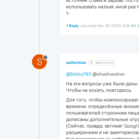
источник спама и заразы. пост
использовать нельзя. иной раз 
1-
1 Reply
Last reply
Dec 25, 2020, 8:24 AM
S
sailormax
@Dmitry763
@Dmitry763
@chvchvnchvn
На эти вопросы уже были даны
Чтобы не искать, повторюсь:
Для того, чтобы компенсироват
времени, определённые анонимн
пользователей сторонним лицам
дописаны дополнительные огран
(Сейчас, правда, автомат Googl
расширением и не заинтересова
Код расширения не шифрован, 