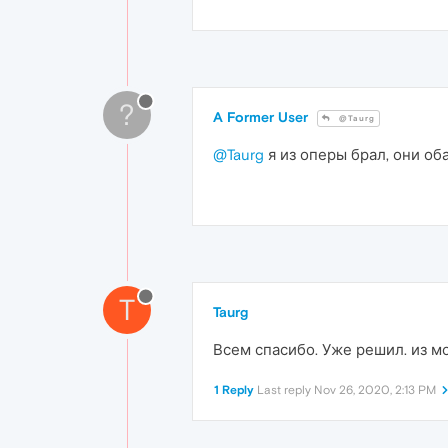
?
A Former User
@Taurg
@Taurg
я из оперы брал, они об
T
Taurg
Всем спасибо. Уже решил. из м
1 Reply
Last reply
Nov 26, 2020, 2:13 PM