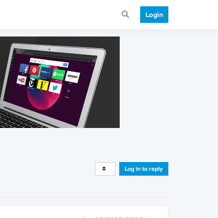
Login
Log in to reply