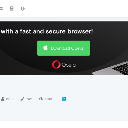
with a fast and secure browser!
Download Opera
360
742
1.9m