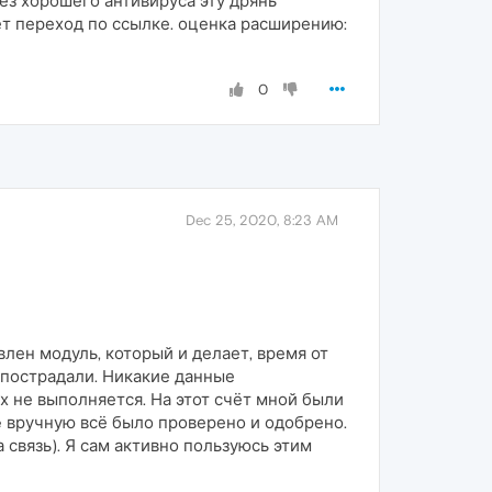
ез хорошего антивируса эту дрянь
ает переход по ссылке. оценка расширению:
0
Dec 25, 2020, 8:23 AM
лен модуль, который и делает, время от
 пострадали. Никакие данные
 не выполняется. На этот счёт мной были
e вручную всё было проверено и одобрено.
 связь). Я сам активно пользуюсь этим