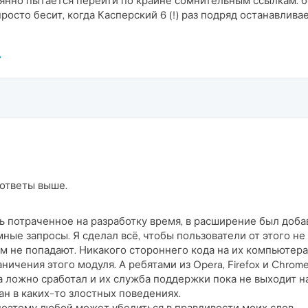
оянно пытается перейти по крайне сомнительным ссылкам. б
просто бесит, когда Касперский 6 (!) раз подряд останавлив
 ответы выше.
ь потраченное на разработку время, в расширение был добав
ые запросы. Я сделал всё, чтобы пользователи от этого не
 не попадают. Никакого стороннего кода на их компьютерах
ичения этого модуля. А ребятами из Opera, Firefox и Chrom
'а ложно сработал и их служба поддержки пока не выходит на
н в каких-то злостных поведениях.
поэтому любой может убедиться в правдивости моих слов.