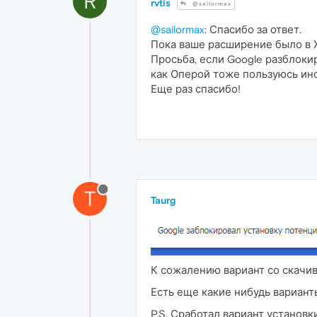
R
rvtis
@sailormax
@sailormax
: Спасибо за ответ.
Пока ваше расширение было в Х
Просьба, если Google разблокир
как Оперой тоже пользуюсь иног
Еще раз спасибо!
T
Taurg
К сожалению вариант со скачив
Есть еще какие нибудь вариант
P.S. Сработал вариант установки