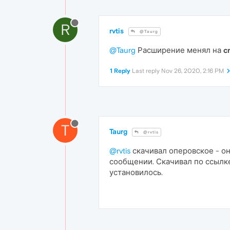
R
rvtis
@Taurg
@Taurg
Расширение менял на
c
1 Reply
Last reply
Nov 26, 2020, 2:16 PM
T
Taurg
@rvtis
@rvtis
скачивал оперовское - он
сообщении. Скачивал по ссыл
установилось.