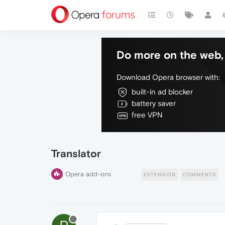
Do more on the web, 
Download Opera browser with:
built-in ad blocker
battery saver
free VPN
Translator
Opera add-ons
EXTENSION
COMMENTS